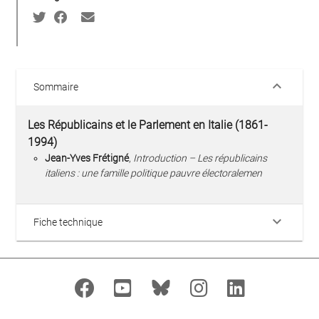
keyboard_arrow_down
Sommaire
Les Républicains et le Parlement en Italie (1861-
1994)
Jean-Yves Frétigné
,
Introduction – Les républicains
italiens : une famille politique pauvre électoralemen
keyboard_arrow_down
Fiche technique