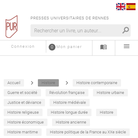
PRESSES UNIVERSITAIRES DE RENNES
search
menu
menu_book
Connexion
0
Mon panier
navigate_next
navigate_next
Accueil
Histoire
Histoire contemporaine
Guerre et société
Révolution française
Histoire urbaine
Justice et déviance
Histoire médiévale
Histoire religieuse
Histoire longue durée
Histoire
Histoire économique
Histoire ancienne
Histoire maritime
Histoire politique de la France au XXe siècle