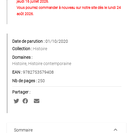
jeudi 16 juillet 2026.
Vous pourrez commander à nouveau sur notre site dès le lundi 24
août 2026.
Date de parution :
01/10/2020
Collection :
Histoire
Domaines :
Histoire
,
Histoire contemporaine
EAN :
9782753579408
Nb de pages :
250
Partager :
keyboard_arrow_down
Sommaire