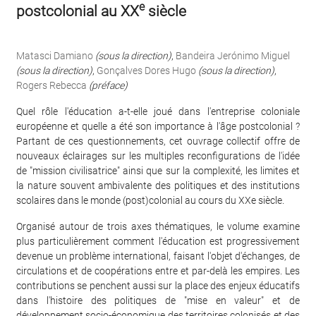
e
postcolonial au XX
siècle
Matasci Damiano
(sous la direction)
,
Bandeira Jerónimo Miguel
(sous la direction)
,
Gonçalves Dores Hugo
(sous la direction)
,
Rogers Rebecca
(préface)
Quel rôle l'éducation a-t-elle joué dans l'entreprise coloniale
européenne et quelle a été son importance à l'âge postcolonial ?
Partant de ces questionnements, cet ouvrage collectif offre de
nouveaux éclairages sur les multiples reconfigurations de l'idée
de "mission civilisatrice" ainsi que sur la complexité, les limites et
la nature souvent ambivalente des politiques et des institutions
scolaires dans le monde (post)colonial au cours du XXe siècle.
Organisé autour de trois axes thématiques, le volume examine
plus particulièrement comment l'éducation est progressivement
devenue un problème international, faisant l'objet d'échanges, de
circulations et de coopérations entre et par-delà les empires. Les
contributions se penchent aussi sur la place des enjeux éducatifs
dans l'histoire des politiques de "mise en valeur" et de
développement socio-économique des territoires colonisés et des