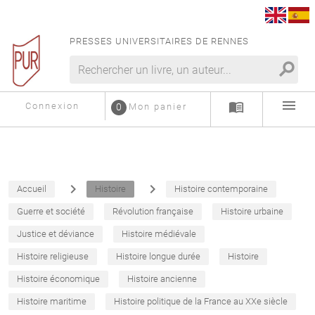
PRESSES UNIVERSITAIRES DE RENNES
search
menu
menu_book
Connexion
0
Mon panier
navigate_next
navigate_next
Accueil
Histoire
Histoire contemporaine
Guerre et société
Révolution française
Histoire urbaine
Justice et déviance
Histoire médiévale
Histoire religieuse
Histoire longue durée
Histoire
Histoire économique
Histoire ancienne
Histoire maritime
Histoire politique de la France au XXe siècle