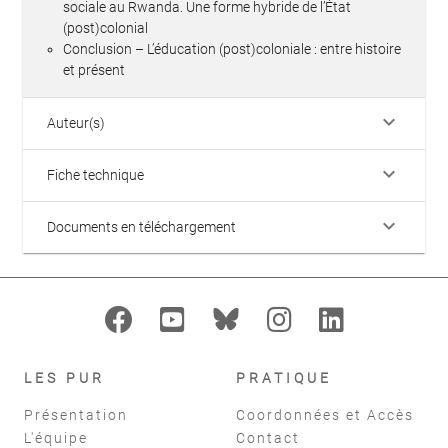
sociale au Rwanda. Une forme hybride de l’État
(post)colonial
Conclusion – L’éducation (post)coloniale : entre histoire
et présent
keyboard_arrow_down
Auteur(s)
keyboard_arrow_down
Fiche technique
keyboard_arrow_down
Documents en téléchargement
LES PUR
PRATIQUE
Présentation
Coordonnées et Accès
L'équipe
Contact