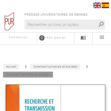
PRESSES UNIVERSITAIRES DE RENNES
search
menu
menu_book
Connexion
0
Mon panier
navigate_next
navigate_next
Accueil
Sciences humaines et sociales
Sciences humaines et sociales