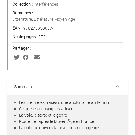
Collection :
Interférences
Domaines :
Littérature
,
Littérature Moyen Âge
EAN :
9782753580374
Nb de pages :
272
Partager :
keyboard_arrow_down
Sommaire
Les premières traces d’une auctorialité au féminin
Ce que les « enseignes » disent
La voix, le texte et le genre
Postérité : après le Moyen Âge en France
La critique universitaire au prisme du genre