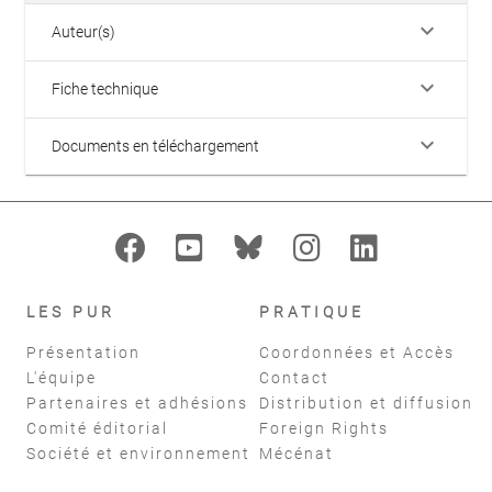
keyboard_arrow_down
Auteur(s)
keyboard_arrow_down
Fiche technique
keyboard_arrow_down
Documents en téléchargement
LES PUR
PRATIQUE
Présentation
Coordonnées et Accès
L'équipe
Contact
Partenaires et adhésions
Distribution et diffusion
Comité éditorial
Foreign Rights
Société et environnement
Mécénat