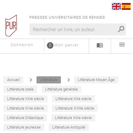
PRESSES UNIVERSITAIRES DE RENNES
search
menu
menu_book
Connexion
0
Mon panier
navigate_next
navigate_next
Accueil
Littérature
Littérature Moyen Âge
Littérature orale
Littérature générale
Littérature XXIe siècle
Littérature XXe siècle
Littérature XVIe siècle
Littérature XVIIIe siècle
Littérature Didactique
Littérature XIXe siècle
Littérature jeunesse
Littérature Antiquité