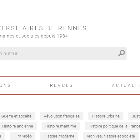
VERSITAIRES DE RENNES
maines et sociales depuis 1984
search
IONS
REVUES
ACTUALI
Guerre et société
Révolution française
Histoire urbaine
Just
Histoire ancienne
Histoire maritime
Histoire politique de la Franc
e
Film vidéo
Histoire moderne
Archives, histoire et société