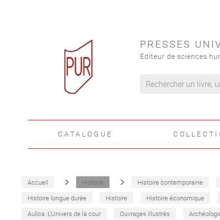
PRESSES UNI
Éditeur de sciences hu
CATALOGUE
COLLECT
navigate_next
navigate_next
Accueil
Histoire
Histoire contemporaine
Histoire longue durée
Histoire
Histoire économique
Aulica. L'Univers de la cour
Ouvrages illustrés
Archéologi