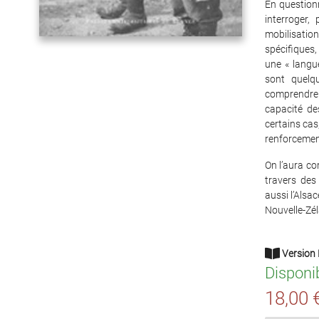
En questionn
interroger,
mobilisation
spécifiques,
une « langu
sont quelqu
comprendre 
capacité de
certains cas,
renforceme
On l’aura co
travers des
aussi l’Alsa
Nouvelle-Zé
Version 
Disponi
18,00 