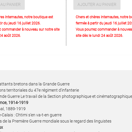
AU PANIER
AJOUTER AU PANIER
res Internautes, notre boutique est
Chers et chères Internautes, notre b
ir du jeudi 16 juillet 2026.
fermée à partir du jeudi 16 juillet 20
z commander à nouveau sur notre site
Vous pourrez commander à nouveau
 24 août 2026.
site dès le lundi 24 août 2026.
battants bretons dans la Grande Guerre
ons territoriales du 47e régiment d’infanterie
ande Guerre Le travail de la Section photographique et cinématographiqu
rance, 1914-1919
onal, 1889-1919
-Calais : Chtimi s’en va-t-en guerre
is de la Première Guerre mondiale sous le regard des linguistes
ux