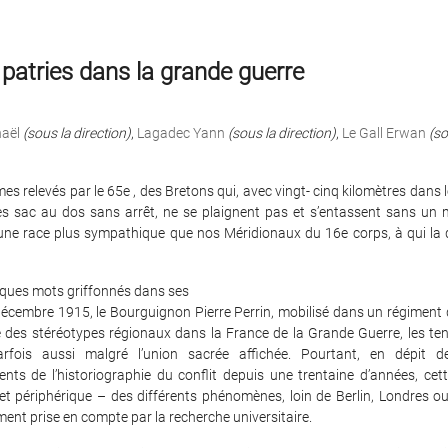
 patries dans la grande guerre
haël
(sous la direction)
,
Lagadec Yann
(sous la direction)
,
Le Gall Erwan
(so
s relevés par le 65e , des Bretons qui, avec vingt- cinq kilomètres dans 
s sac au dos sans arrêt, ne se plaignent pas et s’entassent sans un 
 une race plus sympathique que nos Méridionaux du 16e corps, à qui la d
lques mots griffonnés dans ses
écembre 1915, le Bourguignon Pierre Perrin, mobilisé dans un régiment d
e des stéréotypes régionaux dans la France de la Grande Guerre, les te
arfois aussi malgré l’union sacrée affichée. Pourtant, en dépit 
ents de l’historiographie du conflit depuis une trentaine d’années, cet
et périphérique – des différents phénomènes, loin de Berlin, Londres ou
ment prise en compte par la recherche universitaire.