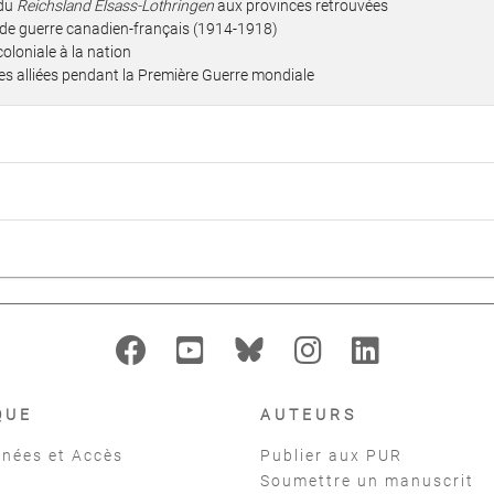
 du
Reichsland Elsass-Lothringen
aux provinces retrouvées
t de guerre canadien-français (1914-1918)
oloniale à la nation
pes alliées pendant la Première Guerre mondiale
QUE
AUTEURS
nées et Accès
Publier aux PUR
Soumettre un manuscrit