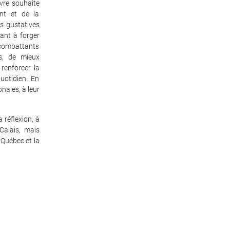
ivre souhaite
ent et de la
es gustatives
uant à forger
 combattants
es, de mieux
renforcer la
uotidien. En
onales, à leur
 réflexion, à
Calais, mais
 Québec et la