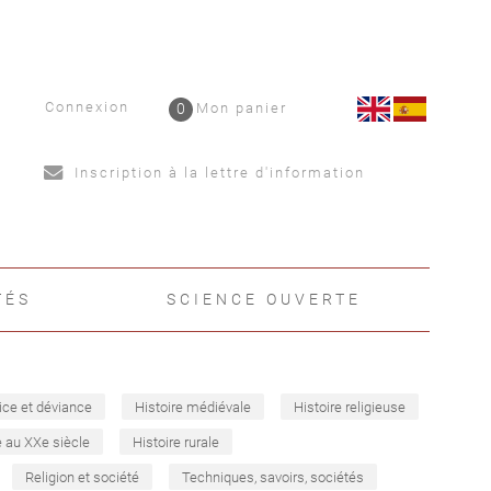
Connexion
0
Mon panier
Inscription à la lettre d'information
TÉS
SCIENCE OUVERTE
ice et déviance
Histoire médiévale
Histoire religieuse
e au XXe siècle
Histoire rurale
Religion et société
Techniques, savoirs, sociétés