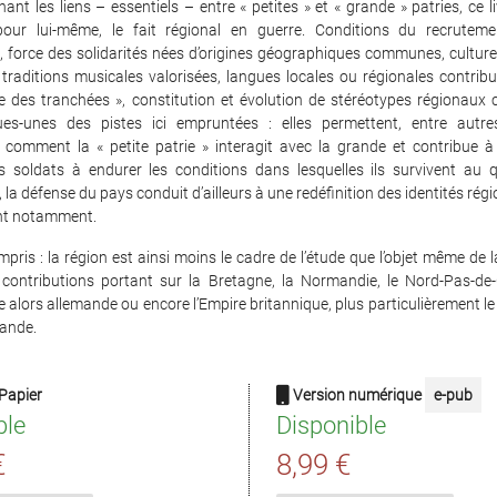
ant les liens – essentiels – entre « petites » et « grande » patries, ce l
 pour lui-même, le fait régional en guerre. Conditions du recrutem
, force des solidarités nées d’origines géographiques communes, cultur
 traditions musicales valorisées, langues locales ou régionales contrib
e des tranchées », constitution et évolution de stéréotypes régionaux
es-unes des pistes ici empruntées : elles permettent, entre autr
comment la « petite patrie » interagit avec la grande et contribue à 
s soldats à endurer les conditions dans lesquelles ils survivent au q
 la défense du pays conduit d’ailleurs à une redéfinition des identités régi
nt notamment.
mpris : la région est ainsi moins le cadre de l’étude que l’objet même de la
 contributions portant sur la Bretagne, la Normandie, le Nord-Pas-de-
ce alors allemande ou encore l’Empire britannique, plus particulièrement le
lande.
Papier
Version numérique
e-pub
ble
Disponible
€
8,99 €