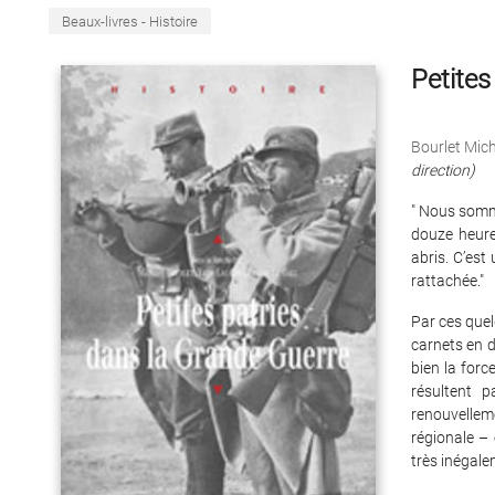
Beaux-livres - Histoire
Petites
Bourlet Mic
direction)
" Nous somme
douze heure
abris. C’est
rattachée."
Par ces que
carnets en d
bien la forc
résultent p
renouvellem
régionale – 
très inégale