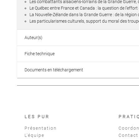
Les combattants alsaciens-lorrains de la Grande Guerre,
Le Québec entre France et Canada : la question de l’effor
La Nouvelle-Zélande dans la Grande Guerre : de la région c
Les particularismes culturels, support du moral des trou
Auteur(s)
Fiche technique
Documents en téléchargement
LES PUR
PRATI
Présentation
Coordon
L'équipe
Contact