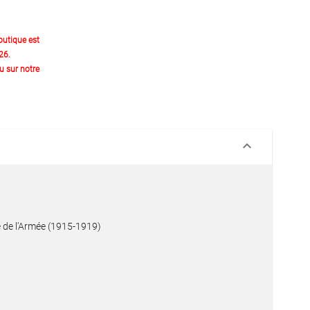
outique est
26.
 sur notre
keyboard_arrow_down
e de l’Armée (1915-1919)