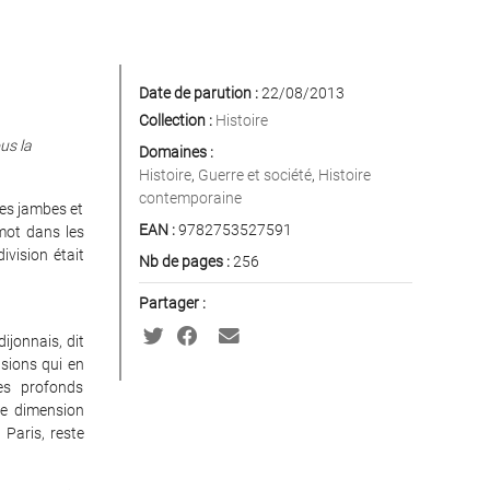
Date de parution :
22/08/2013
Collection :
Histoire
us la
Domaines :
Histoire
,
Guerre et société
,
Histoire
contemporaine
les jambes et
EAN :
9782753527591
mot dans les
ivision était
Nb de pages :
256
Partager :
ijonnais, dit
nsions qui en
des profonds
te dimension
 Paris, reste