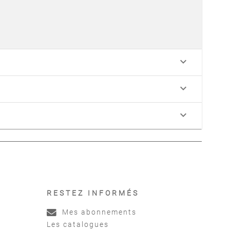
keyboard_arrow_down
keyboard_arrow_down
keyboard_arrow_down
RESTEZ INFORMÉS
Mes abonnements
Les catalogues