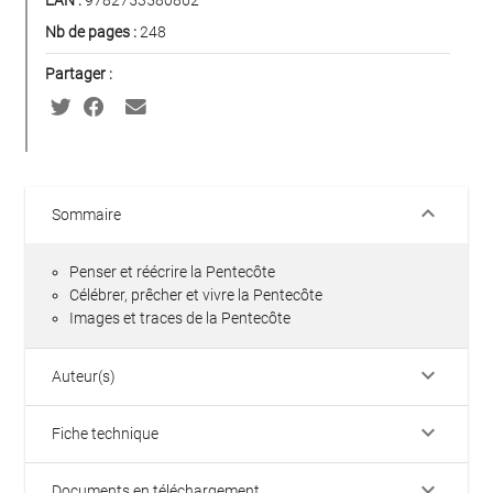
EAN :
9782753580862
Nb de pages :
248
Partager :
keyboard_arrow_down
Sommaire
Penser et réécrire la Pentecôte
Célébrer, prêcher et vivre la Pentecôte
Images et traces de la Pentecôte
keyboard_arrow_down
Auteur(s)
keyboard_arrow_down
Fiche technique
keyboard_arrow_down
Documents en téléchargement