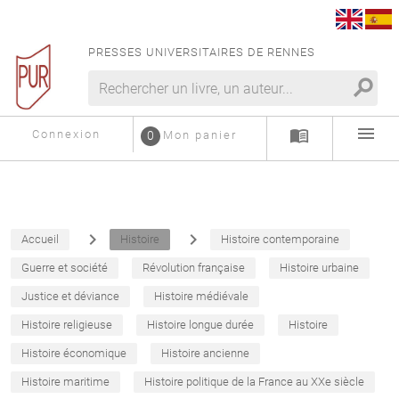
PRESSES UNIVERSITAIRES DE RENNES
search
menu
menu_book
Connexion
0
Mon panier
navigate_next
navigate_next
Accueil
Histoire
Histoire contemporaine
Guerre et société
Révolution française
Histoire urbaine
Justice et déviance
Histoire médiévale
Histoire religieuse
Histoire longue durée
Histoire
Histoire économique
Histoire ancienne
Histoire maritime
Histoire politique de la France au XXe siècle