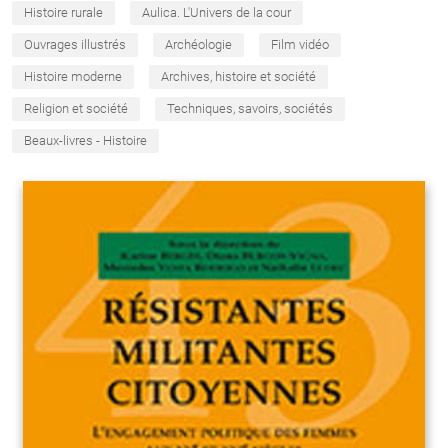
Histoire rurale
Aulica. L'Univers de la cour
Ouvrages illustrés
Archéologie
Film vidéo
Histoire moderne
Archives, histoire et société
Religion et société
Techniques, savoirs, sociétés
Beaux-livres - Histoire