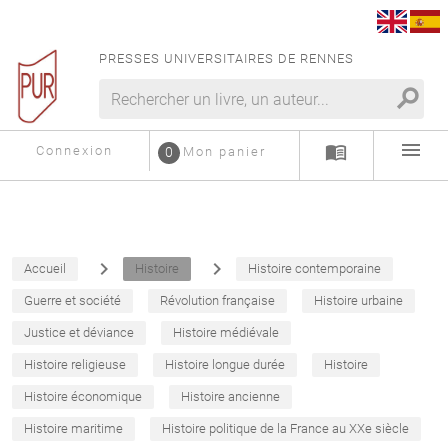
PRESSES UNIVERSITAIRES DE RENNES
search
menu
menu_book
Connexion
0
Mon panier
navigate_next
navigate_next
Accueil
Histoire
Histoire contemporaine
Guerre et société
Révolution française
Histoire urbaine
Justice et déviance
Histoire médiévale
Histoire religieuse
Histoire longue durée
Histoire
Histoire économique
Histoire ancienne
Histoire maritime
Histoire politique de la France au XXe siècle