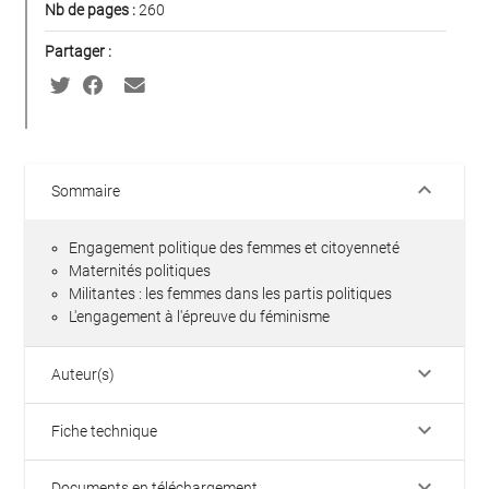
Nb de pages :
260
Partager :
keyboard_arrow_down
Sommaire
Engagement politique des femmes et citoyenneté
Maternités politiques
Militantes : les femmes dans les partis politiques
L'engagement à l'épreuve du féminisme
keyboard_arrow_down
Auteur(s)
keyboard_arrow_down
Fiche technique
keyboard_arrow_down
Documents en téléchargement