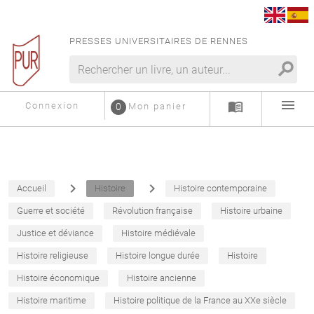
PRESSES UNIVERSITAIRES DE RENNES
search
menu
menu_book
Connexion
0
Mon panier
navigate_next
navigate_next
Accueil
Histoire
Histoire contemporaine
Guerre et société
Révolution française
Histoire urbaine
Justice et déviance
Histoire médiévale
Histoire religieuse
Histoire longue durée
Histoire
Histoire économique
Histoire ancienne
Histoire maritime
Histoire politique de la France au XXe siècle