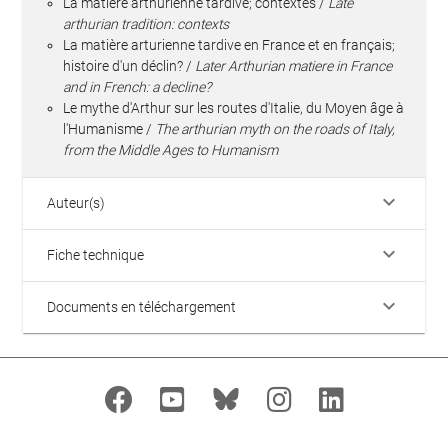
La matière arthurienne tardive; contextes /
Late
arthurian tradition: contexts
La matière arturienne tardive en France et en français;
histoire d'un déclin? /
Later Arthurian matiere in France
and in French: a decline?
Le mythe d'Arthur sur les routes d'Italie, du Moyen âge à
l'Humanisme /
The arthurian myth on the roads of Italy,
from the Middle Ages to Humanism
keyboard_arrow_down
Auteur(s)
keyboard_arrow_down
Fiche technique
keyboard_arrow_down
Documents en téléchargement