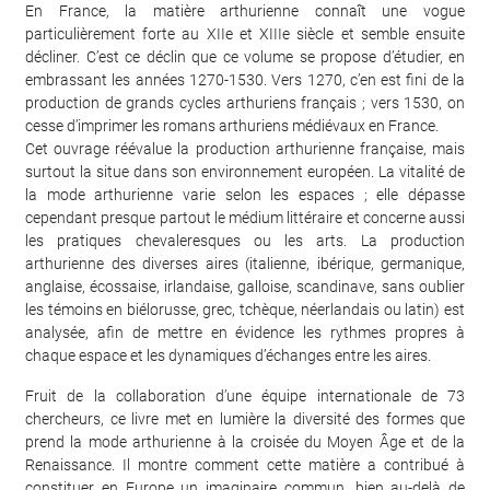
En France, la matière arthurienne connaît une vogue
particulièrement forte au XIIe et XIIIe siècle et semble ensuite
décliner. C’est ce déclin que ce volume se propose d’étudier, en
embrassant les années 1270-1530. Vers 1270, c’en est fini de la
production de grands cycles arthuriens français ; vers 1530, on
cesse d’imprimer les romans arthuriens médiévaux en France.
Cet ouvrage réévalue la production arthurienne française, mais
surtout la situe dans son environnement européen. La vitalité de
la mode arthurienne varie selon les espaces ; elle dépasse
cependant presque partout le médium littéraire et concerne aussi
les pratiques chevaleresques ou les arts. La production
arthurienne des diverses aires (italienne, ibérique, germanique,
anglaise, écossaise, irlandaise, galloise, scandinave, sans oublier
les témoins en biélorusse, grec, tchèque, néerlandais ou latin) est
analysée, afin de mettre en évidence les rythmes propres à
chaque espace et les dynamiques d’échanges entre les aires.
Fruit de la collaboration d’une équipe internationale de 73
chercheurs, ce livre met en lumière la diversité des formes que
prend la mode arthurienne à la croisée du Moyen Âge et de la
Renaissance. Il montre comment cette matière a contribué à
constituer en Europe un imaginaire commun, bien au-delà de