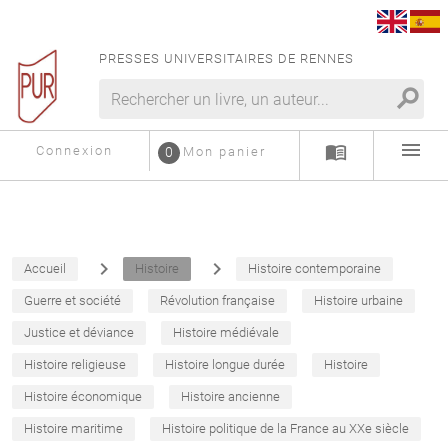
PRESSES UNIVERSITAIRES DE RENNES
search
menu
menu_book
Connexion
0
Mon panier
navigate_next
navigate_next
Accueil
Histoire
Histoire contemporaine
Guerre et société
Révolution française
Histoire urbaine
Justice et déviance
Histoire médiévale
Histoire religieuse
Histoire longue durée
Histoire
Histoire économique
Histoire ancienne
Histoire maritime
Histoire politique de la France au XXe siècle