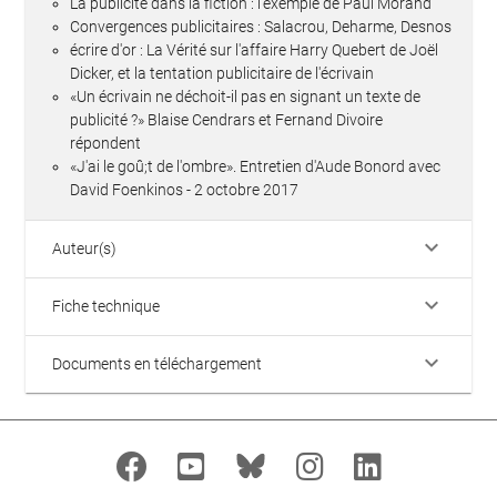
La publicité dans la fiction : l'exemple de Paul Morand
Convergences publicitaires : Salacrou, Deharme, Desnos
écrire d'or : La Vérité sur l'affaire Harry Quebert de Joël
Dicker, et la tentation publicitaire de l'écrivain
«Un écrivain ne déchoit-il pas en signant un texte de
publicité ?» Blaise Cendrars et Fernand Divoire
répondent
«J'ai le goû;t de l'ombre». Entretien d'Aude Bonord avec
David Foenkinos - 2 octobre 2017
keyboard_arrow_down
Auteur(s)
keyboard_arrow_down
Fiche technique
keyboard_arrow_down
Documents en téléchargement