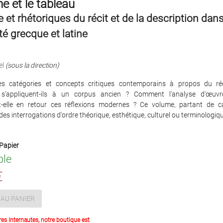
e et le tableau
 et rhétoriques du récit et de la description dan
ité grecque et latine
el
(sous la direction)
s catégories et concepts critiques contemporains à propos du réc
n s'appliquent-ils à un corpus ancien ? Comment l'analyse d'œuvr
t-elle en retour ces réflexions modernes ? Ce volume, partant de c
 des interrogations d'ordre théorique, esthétique, culturel ou terminologiqu
Papier
ble
€
AU PANIER
res Internautes, notre boutique est