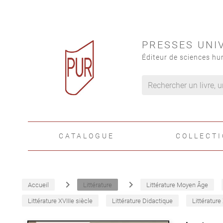
PRESSES UNI
Éditeur de sciences hu
CATALOGUE
COLLECT
navigate_next
navigate_next
Accueil
Littérature
Littérature Moyen Âge
Littérature XVIIIe siècle
Littérature Didactique
Littérature