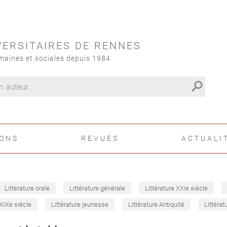
VERSITAIRES DE RENNES
maines et sociales depuis 1984
search
IONS
REVUES
ACTUALI
Littérature orale
Littérature générale
Littérature XXIe siècle
 XIXe siècle
Littérature jeunesse
Littérature Antiquité
Littérat