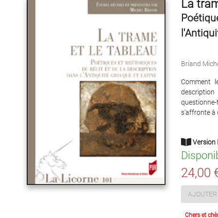
La tram
Poétique
l'Antiqu
Briand Mich
Comment le
descriptio
questionne-
s'affronte à
Version 
Disponi
24,00 
AJOUTER 
Chers et chè