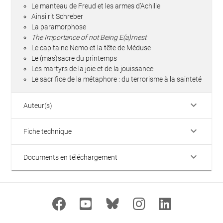
Le manteau de Freud et les armes d’Achille
Ainsi rit Schreber
La paramorphose
The Importance of not Being E(a)rnest
Le capitaine Nemo et la tête de Méduse
Le (mas)sacre du printemps
Les martyrs de la joie et de la jouissance
Le sacrifice de la métaphore : du terrorisme à la sainteté
keyboard_arrow_down
Auteur(s)
keyboard_arrow_down
Fiche technique
keyboard_arrow_down
Documents en téléchargement