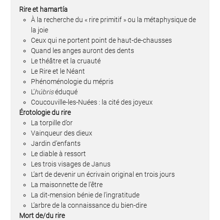
Rire et hamartía
À la recherche du « rire primitif » ou la métaphysique de
la joie
Ceux qui ne portent point de haut-de-chausses
Quand les anges auront des dents
Le théâtre et la cruauté
Le Rire et le Néant
Phénoménologie du mépris
L’
húbris
éduqué
Coucouville-les-Nuées : la cité des joyeux
Érotologie du rire
La torpille d’or
Vainqueur des dieux
Jardin d’enfants
Le diable à ressort
Les trois visages de Janus
L’art de devenir un écrivain original en trois jours
La maisonnette de l’être
La dit-mension bénie de l’ingratitude
L’arbre de la connaissance du bien-dire
Mort de/du rire