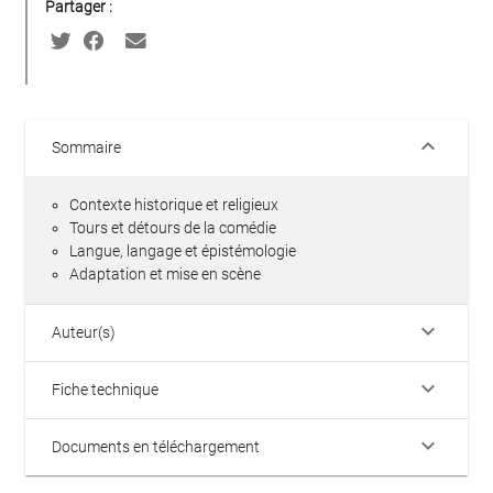
Partager :
keyboard_arrow_down
Sommaire
Contexte historique et religieux
Tours et détours de la comédie
Langue, langage et épistémologie
Adaptation et mise en scène
keyboard_arrow_down
Auteur(s)
keyboard_arrow_down
Fiche technique
keyboard_arrow_down
Documents en téléchargement