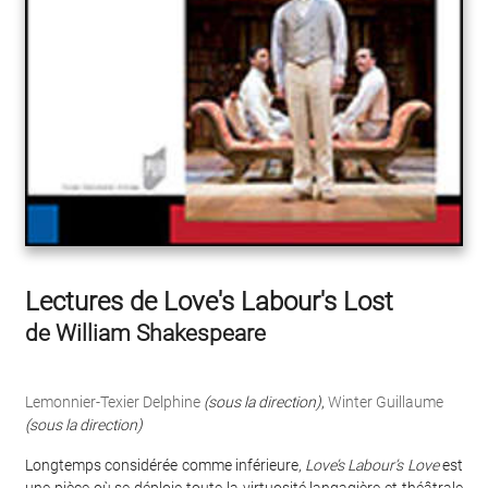
Lectures de Love's Labour's Lost
de William Shakespeare
Lemonnier-Texier Delphine
(sous la direction)
,
Winter Guillaume
(sous la direction)
Longtemps considérée comme inférieure,
Love’s Labour’s Love
est