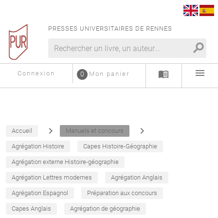
PRESSES UNIVERSITAIRES DE RENNES
search
menu
menu_book
Connexion
0
Mon panier
navigate_next
navigate_next
Accueil
Manuels et concours
Agrégation Histoire
Capes Histoire-Géographie
Agrégation externe Histoire-géographie
Agrégation Lettres modernes
Agrégation Anglais
Agrégation Espagnol
Préparation aux concours
Capes Anglais
Agrégation de géographie