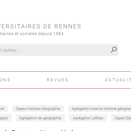
VERSITAIRES DE RENNES
maines et sociales depuis 1984
search
IONS
REVUES
ACTUALI
ire
Capes Histoire-Géographie
Agrégation externe Histoire-géograp
glais
Agrégation de géographie
Agrégation Lettres
Capes Es