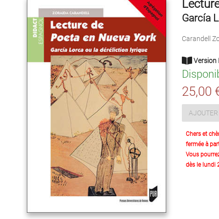
Lectur
García L
Carandell Z
Version 
Disponi
25,00 
AJOUTER 
Chers et chè
fermée à part
Vous pourre
dès le lundi