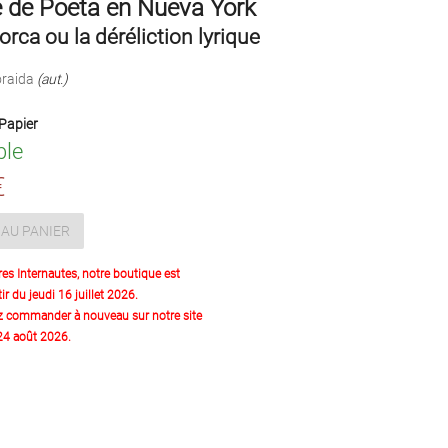
e de Poeta en Nueva York
orca ou la déréliction lyrique
oraida
(aut.)
Papier
ble
€
AU PANIER
res Internautes, notre boutique est
ir du jeudi 16 juillet 2026.
z commander à nouveau sur notre site
 24 août 2026.