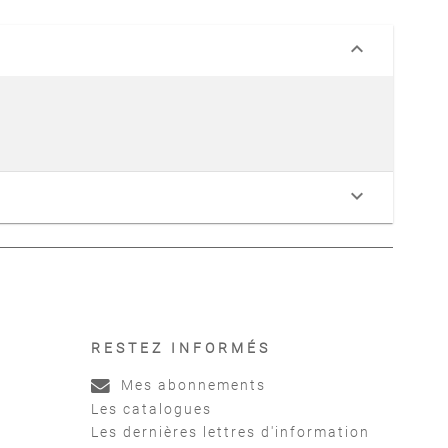
keyboard_arrow_down
keyboard_arrow_down
RESTEZ INFORMÉS
Mes abonnements
Les catalogues
Les dernières lettres d'information