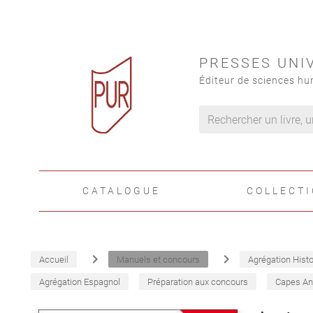
PRESSES UNI
Éditeur de sciences hu
CATALOGUE
COLLECT
navigate_next
navigate_next
Accueil
Manuels et concours
Agrégation Histo
Agrégation Espagnol
Préparation aux concours
Capes An