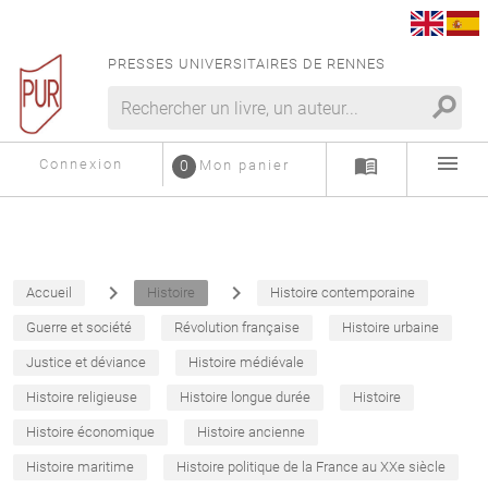
PRESSES UNIVERSITAIRES DE RENNES
search
menu
menu_book
Connexion
0
Mon panier
navigate_next
navigate_next
Accueil
Histoire
Histoire contemporaine
Guerre et société
Révolution française
Histoire urbaine
Justice et déviance
Histoire médiévale
Histoire religieuse
Histoire longue durée
Histoire
Histoire économique
Histoire ancienne
Histoire maritime
Histoire politique de la France au XXe siècle