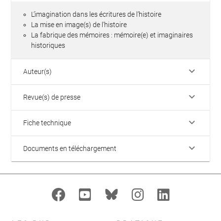
L’imagination dans les écritures de l’histoire
La mise en image(s) de l’histoire
La fabrique des mémoires : mémoire(e) et imaginaires
historiques
keyboard_arrow_down
Auteur(s)
keyboard_arrow_down
Revue(s) de presse
keyboard_arrow_down
Fiche technique
keyboard_arrow_down
Documents en téléchargement