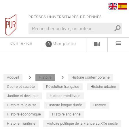
PRESSES UNIVERSITAIRES DE RENNES
search
menu
menu_book
Connexion
0
Mon panier
navigate_next
navigate_next
Accueil
Histoire
Histoire contemporaine
Guerre et société
Révolution française
Histoire urbaine
Justice et déviance
Histoire médiévale
Histoire religieuse
Histoire longue durée
Histoire
Histoire économique
Histoire ancienne
Histoire maritime
Histoire politique de la France au XXe siècle