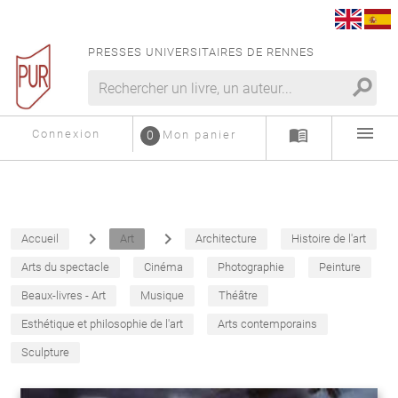
PRESSES UNIVERSITAIRES DE RENNES
search
menu
menu_book
Connexion
0
Mon panier
navigate_next
navigate_next
Accueil
Art
Architecture
Histoire de l'art
Arts du spectacle
Cinéma
Photographie
Peinture
Beaux-livres - Art
Musique
Théâtre
Esthétique et philosophie de l'art
Arts contemporains
Sculpture