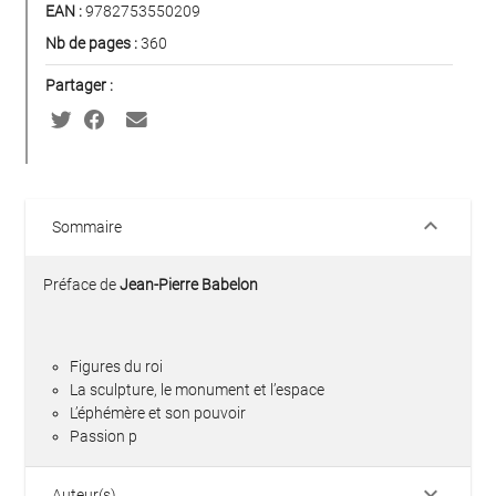
EAN :
9782753550209
Nb de pages :
360
Partager :
keyboard_arrow_down
Sommaire
Préface de
Jean-Pierre Babelon
Figures du roi
La sculpture, le monument et l’espace
L’éphémère et son pouvoir
Passion p
keyboard_arrow_down
Auteur(s)