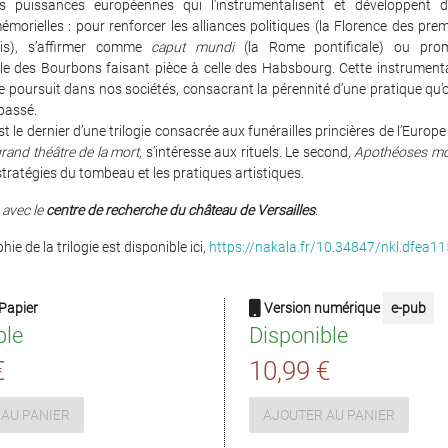
s puissances européennes qui l’instrumentalisent et développent d
émorielles : pour renforcer les alliances politiques (la Florence des pre
is), s’affirmer comme
caput mundi
(la Rome pontificale) ou pro
ale des Bourbons faisant pièce à celle des Habsbourg. Cette instrumenta
se poursuit dans nos sociétés, consacrant la pérennité d’une pratique qu’
passé.
t le dernier d’une trilogie consacrée aux funérailles princières de l’Europ
grand théâtre de la mort
, s’intéresse aux rituels. Le second,
Apothéoses m
stratégies du tombeau et les pratiques artistiques.
 avec le
centre de recherche du château de Versailles
.
hie de la trilogie est disponible ici,
https://nakala.fr/10.34847/nkl.dfea1
Papier
Version numérique
e-pub
ble
Disponible
€
10,99 €
AU PANIER
AJOUTER AU PANIER