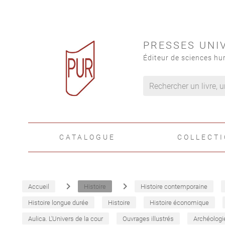
PRESSES UNI
Éditeur de sciences hu
CATALOGUE
COLLECT
navigate_next
navigate_next
Accueil
Histoire
Histoire contemporaine
Histoire longue durée
Histoire
Histoire économique
Aulica. L'Univers de la cour
Ouvrages illustrés
Archéologi