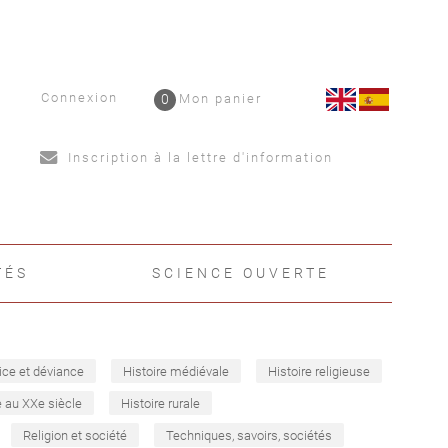
Connexion
0
Mon panier
Inscription à la lettre d'information
TÉS
SCIENCE OUVERTE
ice et déviance
Histoire médiévale
Histoire religieuse
e au XXe siècle
Histoire rurale
Religion et société
Techniques, savoirs, sociétés