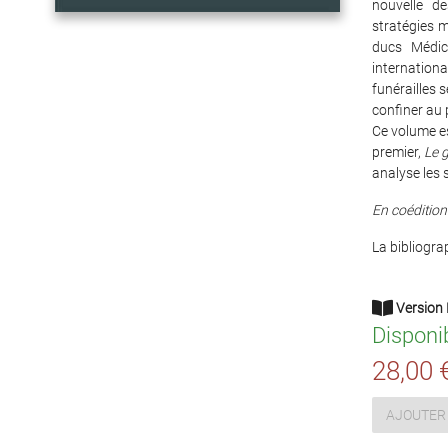
nouvelle de
stratégies m
ducs Médic
internation
funérailles 
confiner au 
Ce volume es
premier,
Le 
analyse les 
En coédition
La bibliograp
Version 
Disponi
28,00 
AJOUTER 