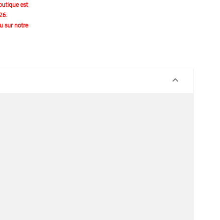
outique est
26.
 sur notre
keyboard_arrow_down