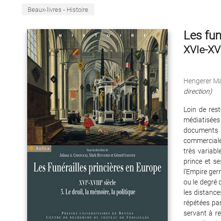
Beaux-livres - Histoire
Les fun
XVIe-XVI
Hengerer M
direction)
Loin de rest
médiatisées
documents 
commerciale.
très variabl
prince et se
l’Empire ger
ou le degré 
les distance
répétées par
servant à re