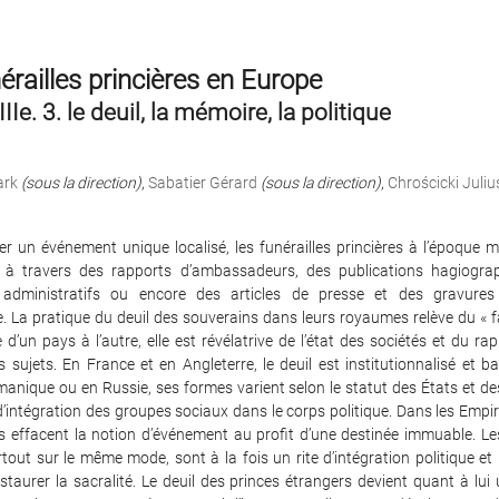
érailles princières en Europe
IIe. 3. le deuil, la mémoire, la politique
ark
(sous la direction)
,
Sabatier Gérard
(sous la direction)
,
Chrościcki Juliu
er un événement unique localisé, les funérailles princières à l’époque
 à travers des rapports d’ambassadeurs, des publications hagiogra
administratifs ou encore des articles de presse et des gravures
 La pratique du deuil des souverains dans leurs royaumes relève du « fa
e d’un pays à l’autre, elle est révélatrive de l’état des sociétés et du rap
s sujets. En France et en Angleterre, le deuil est institutionnalisé et b
manique ou en Russie, ses formes varient selon le statut des États et d
d’intégration des groupes sociaux dans le corps politique. Dans les Empir
s effacent la notion d’événement au profit d’une destinée immuable. Les
tout sur le même mode, sont à la fois un rite d’intégration politique et 
staurer la sacralité. Le deuil des princes étrangers devient quant à lui