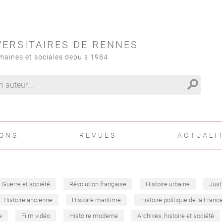
VERSITAIRES DE RENNES
maines et sociales depuis 1984
search
IONS
REVUES
ACTUALI
Guerre et société
Révolution française
Histoire urbaine
Just
Histoire ancienne
Histoire maritime
Histoire politique de la Franc
e
Film vidéo
Histoire moderne
Archives, histoire et société