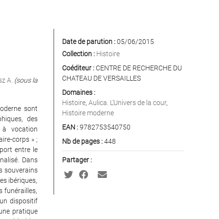
Date de parution :
05/06/2015
Collection :
Histoire
Coéditeur :
CENTRE DE RECHERCHE DU
CHATEAU DE VERSAILLES
sz A.
(sous la
Domaines :
Histoire
,
Aulica. L’Univers de la cour
,
 moderne sont
Histoire moderne
phiques, des
EAN :
9782753540750
 à vocation
ire-corps » ;
Nb de pages :
448
port entre le
analisé. Dans
Partager :
es souverains
es ibériques,
 funérailles,
un dispositif
 une pratique