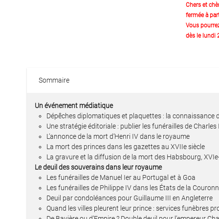
Chers et chè
fermée à part
Vous pourre
dès le lundi
Sommaire
Un événement médiatique
Dépêches diplomatiques et plaquettes : la connaissance de
Une stratégie éditoriale : publier les funérailles de Charles 
L’annonce de la mort d’Henri IV dans le royaume
La mort des princes dans les gazettes au XVIIe siècle
La gravure et la diffusion de la mort des Habsbourg, XVIe-
Le deuil des souverains dans leur royaume
Les funérailles de Manuel Ier au Portugal et à Goa
Les funérailles de Philippe IV dans les États de la Couro
Deuil par condoléances pour Guillaume III en Angleterre
Quand les villes pleurent leur prince : services funèbres p
De Bavière ou d’Empire ? Double deuil pour l’empereur Cha