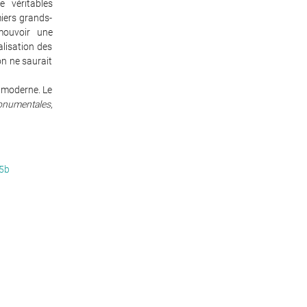
e véritables
miers grands-
mouvoir une
lisation des
on ne saurait
e moderne. Le
onumentales
,
15b