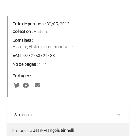
Date de parution :
30/05/2013
Collection :
Histoire
Domaines :
Histoire
,
Histoire contemporaine
EAN :
9782753526433
Nb de pages :
412
Partager :
keyboard_arrow_down
Sommaire
Préface de
Jean-François Sirinelli