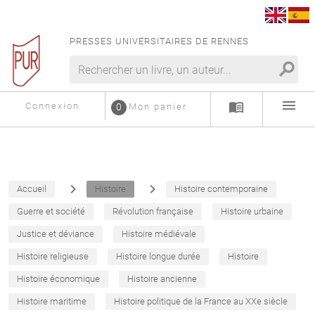
PRESSES UNIVERSITAIRES DE RENNES
search
menu
menu_book
Connexion
0
Mon panier
navigate_next
navigate_next
Accueil
Histoire
Histoire contemporaine
Guerre et société
Révolution française
Histoire urbaine
Justice et déviance
Histoire médiévale
Histoire religieuse
Histoire longue durée
Histoire
Histoire économique
Histoire ancienne
Histoire maritime
Histoire politique de la France au XXe siècle