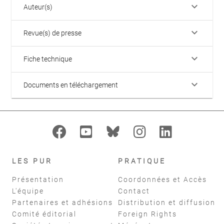
keyboard_arrow_down
Auteur(s)
keyboard_arrow_down
Revue(s) de presse
keyboard_arrow_down
Fiche technique
keyboard_arrow_down
Documents en téléchargement
LES PUR
PRATIQUE
Présentation
Coordonnées et Accès
L'équipe
Contact
Partenaires et adhésions
Distribution et diffusion
Comité éditorial
Foreign Rights