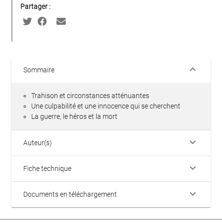
Partager :
keyboard_arrow_down
Sommaire
Trahison et circonstances atténuantes
Une culpabilité et une innocence qui se cherchent
La guerre, le héros et la mort
keyboard_arrow_down
Auteur(s)
keyboard_arrow_down
Fiche technique
keyboard_arrow_down
Documents en téléchargement