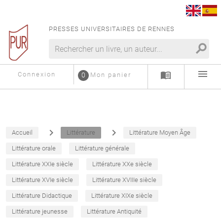
PRESSES UNIVERSITAIRES DE RENNES
search
menu
menu_book
Connexion
0
Mon panier
navigate_next
navigate_next
Accueil
Littérature
Littérature Moyen Âge
Littérature orale
Littérature générale
Littérature XXIe siècle
Littérature XXe siècle
Littérature XVIe siècle
Littérature XVIIIe siècle
Littérature Didactique
Littérature XIXe siècle
Littérature jeunesse
Littérature Antiquité