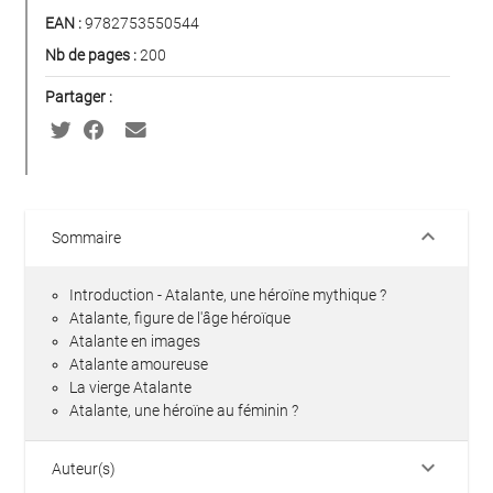
EAN :
9782753550544
Nb de pages :
200
Partager :
keyboard_arrow_down
Sommaire
Introduction - Atalante, une héroïne mythique ?
Atalante, figure de l'âge héroïque
Atalante en images
Atalante amoureuse
La vierge Atalante
Atalante, une héroïne au féminin ?
keyboard_arrow_down
Auteur(s)