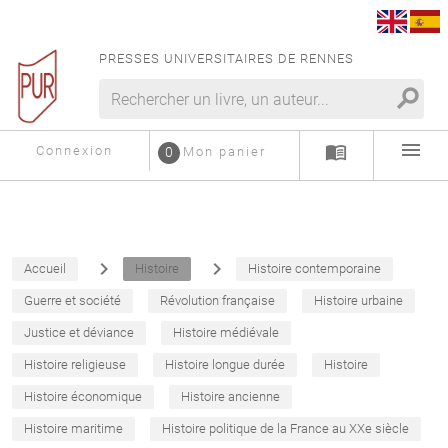
PRESSES UNIVERSITAIRES DE RENNES
search
menu
menu_book
Connexion
0
Mon panier
navigate_next
navigate_next
Accueil
Histoire
Histoire contemporaine
Guerre et société
Révolution française
Histoire urbaine
Justice et déviance
Histoire médiévale
Histoire religieuse
Histoire longue durée
Histoire
Histoire économique
Histoire ancienne
Histoire maritime
Histoire politique de la France au XXe siècle