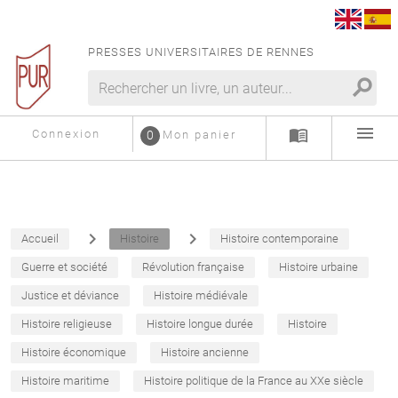
PRESSES UNIVERSITAIRES DE RENNES
search
menu
menu_book
Connexion
0
Mon panier
navigate_next
navigate_next
Accueil
Histoire
Histoire contemporaine
Guerre et société
Révolution française
Histoire urbaine
Justice et déviance
Histoire médiévale
Histoire religieuse
Histoire longue durée
Histoire
Histoire économique
Histoire ancienne
Histoire maritime
Histoire politique de la France au XXe siècle