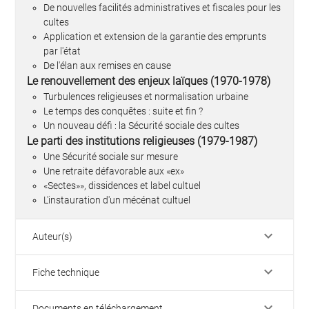
De nouvelles facilités administratives et fiscales pour les
cultes
Application et extension de la garantie des emprunts
par l'état
De l'élan aux remises en cause
Le renouvellement des enjeux laïques (1970-1978)
Turbulences religieuses et normalisation urbaine
Le temps des conquêtes : suite et fin ?
Un nouveau défi : la Sécurité sociale des cultes
Le parti des institutions religieuses (1979-1987)
Une Sécurité sociale sur mesure
Une retraite défavorable aux «ex»
«Sectes»», dissidences et label cultuel
L'instauration d'un mécénat cultuel
keyboard_arrow_down
Auteur(s)
keyboard_arrow_down
Fiche technique
keyboard_arrow_down
Documents en téléchargement