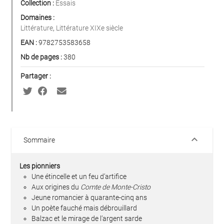
Collection :
Essais
Domaines :
Littérature
,
Littérature XIXe siècle
EAN :
9782753583658
Nb de pages :
380
Partager :
keyboard_arrow_down
Sommaire
Les pionniers
Une étincelle et un feu d’artifice
Aux origines du
Comte de Monte-Cristo
Jeune romancier à quarante-cinq ans
Un poète fauché mais débrouillard
Balzac et le mirage de l’argent sarde