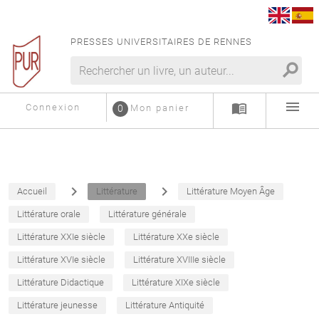
PRESSES UNIVERSITAIRES DE RENNES
search
menu
menu_book
Connexion
0
Mon panier
navigate_next
navigate_next
Accueil
Littérature
Littérature Moyen Âge
Littérature orale
Littérature générale
Littérature XXIe siècle
Littérature XXe siècle
Littérature XVIe siècle
Littérature XVIIIe siècle
Littérature Didactique
Littérature XIXe siècle
Littérature jeunesse
Littérature Antiquité