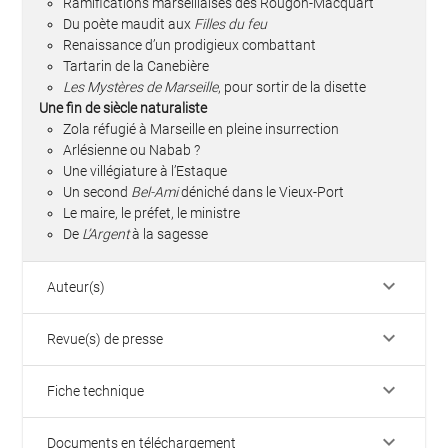
Ramifications marseillaises des Rougon-Macquart
Du poète maudit aux
Filles du feu
Renaissance d’un prodigieux combattant
Tartarin de la Canebière
Les Mystères de Marseille
, pour sortir de la disette
Une fin de siècle naturaliste
Zola réfugié à Marseille en pleine insurrection
Arlésienne ou Nabab ?
Une villégiature à l’Estaque
Un second
Bel-Ami
déniché dans le Vieux-Port
Le maire, le préfet, le ministre
De
L’Argent
à la sagesse
keyboard_arrow_down
Auteur(s)
keyboard_arrow_down
Revue(s) de presse
keyboard_arrow_down
Fiche technique
keyboard_arrow_down
Documents en téléchargement