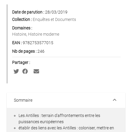
Date de parution :
28/03/2019
Collection :
Enquêtes et Documents
Domaines :
Histoire
,
Histoire moderne
EAN :
9782753577015
Nb de pages :
246
Partager :
keyboard_arrow_down
Sommaire
Les Antilles : terrain d'affrontements entre les
puissances européennes
établir des liens avec les Antilles : coloniser, mettre en