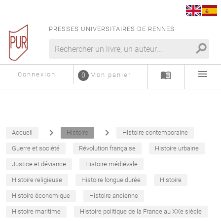
PRESSES UNIVERSITAIRES DE RENNES
search
menu
menu_book
Connexion
0
Mon panier
navigate_next
navigate_next
Accueil
Histoire
Histoire contemporaine
Guerre et société
Révolution française
Histoire urbaine
Justice et déviance
Histoire médiévale
Histoire religieuse
Histoire longue durée
Histoire
Histoire économique
Histoire ancienne
Histoire maritime
Histoire politique de la France au XXe siècle