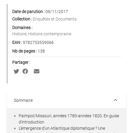
Date de parution :
09/11/2017
Collection :
Enquêtes et Documents
Domaines :
Histoire
,
Histoire contemporaine
EAN :
9782753559066
Nb de pages :
138
Partager :
keyboard_arrow_down
Sommaire
Paimpol/Missouri, années 1780-années 1820. En guise
d'introduction
L'émergence d'un Atlantique diplomatique ? Une