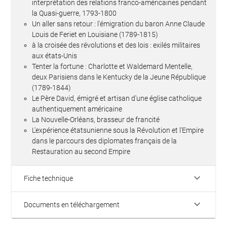
interprétation des relations franco-américaines pendant
la Quasi-guerre, 1793-1800
Un aller sans retour : l'émigration du baron Anne Claude
Louis de Feriet en Louisiane (1789-1815)
à la croisée des révolutions et des lois : exilés militaires
aux états-Unis
Tenter la fortune : Charlotte et Waldemard Mentelle,
deux Parisiens dans le Kentucky de la Jeune République
(1789-1844)
Le Père David, émigré et artisan d'une église catholique
authentiquement américaine
La Nouvelle-Orléans, brasseur de francité
L'expérience étatsunienne sous la Révolution et l'Empire
dans le parcours des diplomates français de la
Restauration au second Empire
keyboard_arrow_down
Fiche technique
keyboard_arrow_down
Documents en téléchargement