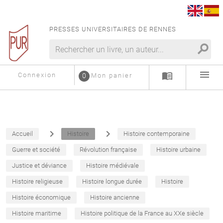
PRESSES UNIVERSITAIRES DE RENNES
search
menu
menu_book
Connexion
0
Mon panier
navigate_next
navigate_next
Accueil
Histoire
Histoire contemporaine
Guerre et société
Révolution française
Histoire urbaine
Justice et déviance
Histoire médiévale
Histoire religieuse
Histoire longue durée
Histoire
Histoire économique
Histoire ancienne
Histoire maritime
Histoire politique de la France au XXe siècle