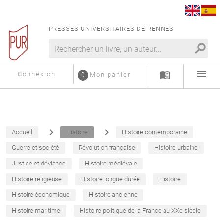
PRESSES UNIVERSITAIRES DE RENNES
search
menu
menu_book
Connexion
0
Mon panier
navigate_next
navigate_next
Accueil
Histoire
Histoire contemporaine
Guerre et société
Révolution française
Histoire urbaine
Justice et déviance
Histoire médiévale
Histoire religieuse
Histoire longue durée
Histoire
Histoire économique
Histoire ancienne
Histoire maritime
Histoire politique de la France au XXe siècle