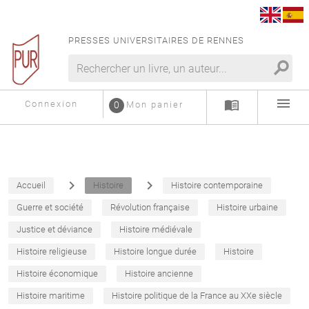
PRESSES UNIVERSITAIRES DE RENNES
search
menu
menu_book
Connexion
0
Mon panier
navigate_next
navigate_next
Accueil
Histoire
Histoire contemporaine
Guerre et société
Révolution française
Histoire urbaine
Justice et déviance
Histoire médiévale
Histoire religieuse
Histoire longue durée
Histoire
Histoire économique
Histoire ancienne
Histoire maritime
Histoire politique de la France au XXe siècle