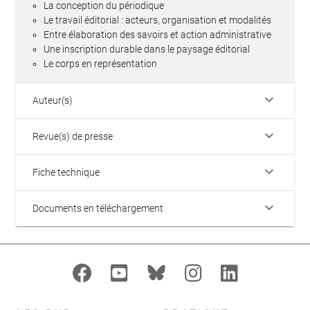
La conception du périodique
Le travail éditorial : acteurs, organisation et modalités
Entre élaboration des savoirs et action administrative
Une inscription durable dans le paysage­ éditorial
Le corps en représentation
keyboard_arrow_down
Auteur(s)
keyboard_arrow_down
Revue(s) de presse
keyboard_arrow_down
Fiche technique
keyboard_arrow_down
Documents en téléchargement