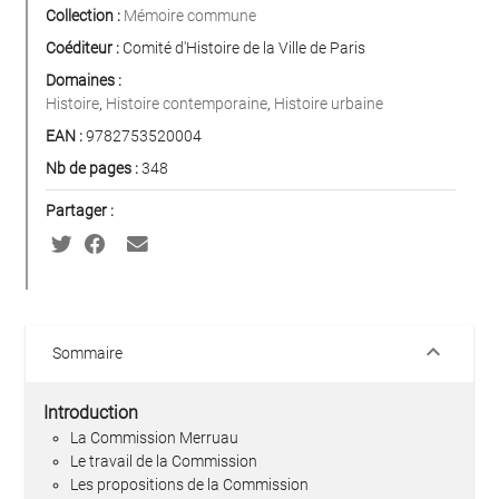
Collection :
Mémoire commune
Coéditeur :
Comité d'Histoire de la Ville de Paris
Domaines :
Histoire
,
Histoire contemporaine
,
Histoire urbaine
EAN :
9782753520004
Nb de pages :
348
Partager :
keyboard_arrow_down
Sommaire
Introduction
La Commission Merruau
Le travail de la Commission
Les propositions de la Commission