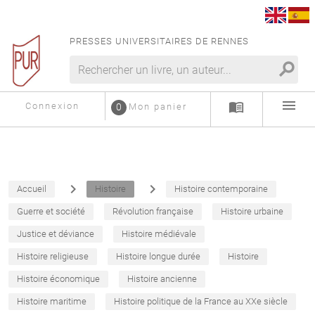
PRESSES UNIVERSITAIRES DE RENNES
search
menu
menu_book
Connexion
0
Mon panier
navigate_next
navigate_next
Accueil
Histoire
Histoire contemporaine
Guerre et société
Révolution française
Histoire urbaine
Justice et déviance
Histoire médiévale
Histoire religieuse
Histoire longue durée
Histoire
Histoire économique
Histoire ancienne
Histoire maritime
Histoire politique de la France au XXe siècle