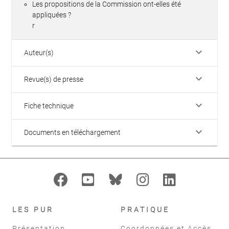
Les propositions de la Commission ont-elles été
appliquées ?
r
keyboard_arrow_down
Auteur(s)
keyboard_arrow_down
Revue(s) de presse
keyboard_arrow_down
Fiche technique
keyboard_arrow_down
Documents en téléchargement
LES PUR
PRATIQUE
Présentation
Coordonnées et Accès