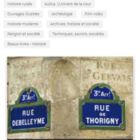
Histoire rurale
Aulica. L'Univers de la cour
Ouvrages illustrés
Archéologie
Film vidéo
Histoire moderne
Archives, histoire et société
Religion et société
Techniques, savoirs, sociétés
Beaux-livres - Histoire