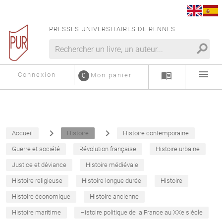
PRESSES UNIVERSITAIRES DE RENNES
search
menu
menu_book
Connexion
0
Mon panier
navigate_next
navigate_next
Accueil
Histoire
Histoire contemporaine
Guerre et société
Révolution française
Histoire urbaine
Justice et déviance
Histoire médiévale
Histoire religieuse
Histoire longue durée
Histoire
Histoire économique
Histoire ancienne
Histoire maritime
Histoire politique de la France au XXe siècle