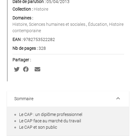
Date de parution :
05/04/2013
Collection :
Histoire
Domaines :
Histoire
,
Sciences humaines et sociales.
,
Éducation
,
Histoire
contemporaine
EAN :
9782753522282
Nb de pages :
328
Partager :
keyboard_arrow_down
Sommaire
Le CAP : un diplôme professionnel
Le CAP face au marché du travail
Le CAP et son public