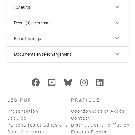
keyboard_arrow_down
Auteur(s)
keyboard_arrow_down
Revue(s) de presse
keyboard_arrow_down
Fiche technique
keyboard_arrow_down
Documents en téléchargement
LES PUR
PRATIQUE
Présentation
Coordonnées et Accès
L'équipe
Contact
Partenaires et adhésions
Distribution et diffusion
Comité éditorial
Foreign Rights