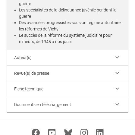
guerre
Les spécialistes de la délinquance juvénile pendant la
guerre
Des avancées progressistes sous un régime autoritaire :
les réformes de Vichy
Le succès de la réforme du système judiciaire pour
mineurs, de 1945 à nos jours
keyboard_arrow_down
Auteur(s)
keyboard_arrow_down
Revue(s) de presse
keyboard_arrow_down
Fiche technique
keyboard_arrow_down
Documents en téléchargement