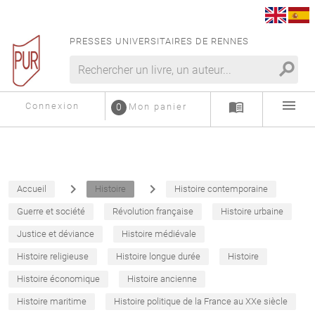
PRESSES UNIVERSITAIRES DE RENNES
search
menu
menu_book
Connexion
0
Mon panier
navigate_next
navigate_next
Accueil
Histoire
Histoire contemporaine
Guerre et société
Révolution française
Histoire urbaine
Justice et déviance
Histoire médiévale
Histoire religieuse
Histoire longue durée
Histoire
Histoire économique
Histoire ancienne
Histoire maritime
Histoire politique de la France au XXe siècle