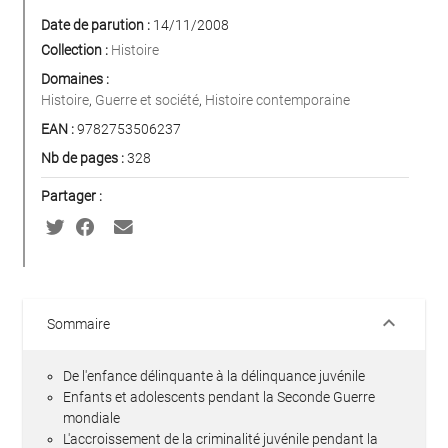
Date de parution :
14/11/2008
Collection :
Histoire
Domaines :
Histoire
,
Guerre et société
,
Histoire contemporaine
EAN :
9782753506237
Nb de pages :
328
Partager :
keyboard_arrow_down
Sommaire
De l'enfance délinquante à la délinquance juvénile
Enfants et adolescents pendant la Seconde Guerre
mondiale
L'accroissement de la criminalité juvénile pendant la