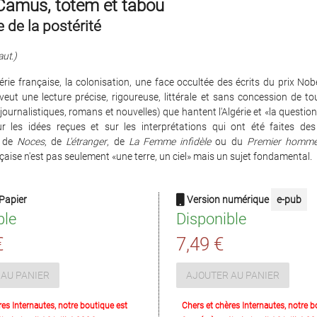
 Camus, totem et tabou
e de la postérité
aut.)
érie française, la colonisation, une face occultée des écrits du prix Nob
eut une lecture précise, rigoureuse, littérale et sans concession de to
journalistiques, romans et nouvelles) que hantent l'Algérie et «la question
sur les idées reçues et sur les interprétations qui ont été faites de
, de
Noces
, de
L'étranger
, de
La Femme infidèle
ou du
Premier homm
ançaise n'est pas seulement «une terre, un ciel» mais un sujet fondamental.
Papier
Version numérique
e-pub
ble
Disponible
€
7,49 €
AU PANIER
AJOUTER AU PANIER
res Internautes, notre boutique est
Chers et chères Internautes, notre b