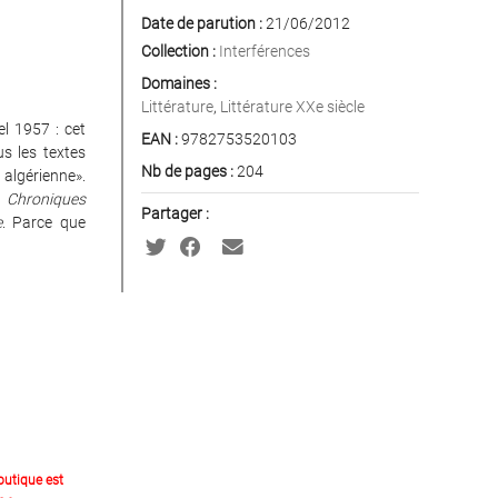
Date de parution :
21/06/2012
Collection :
Interférences
Domaines :
Littérature
,
Littérature XXe siècle
el 1957 : cet
EAN :
9782753520103
us les textes
Nb de pages :
204
 algérienne».
s
Chroniques
Partager :
e
. Parce que
outique est