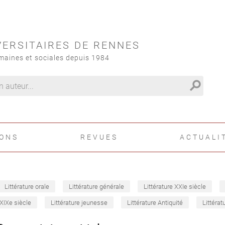
VERSITAIRES DE RENNES
maines et sociales depuis 1984
search
IONS
REVUES
ACTUALI
Littérature orale
Littérature générale
Littérature XXIe siècle
 XIXe siècle
Littérature jeunesse
Littérature Antiquité
Littérat