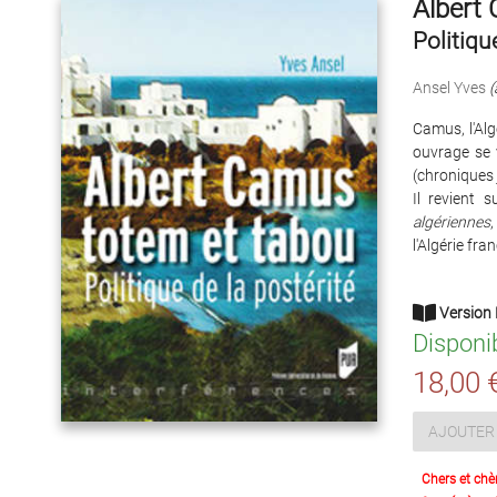
Albert
Politiqu
Ansel Yves
(
Camus, l'Alg
ouvrage se v
(chroniques 
Il revient 
algériennes
l'Algérie fr
Version 
Disponi
18,00 
AJOUTER 
Chers et chè