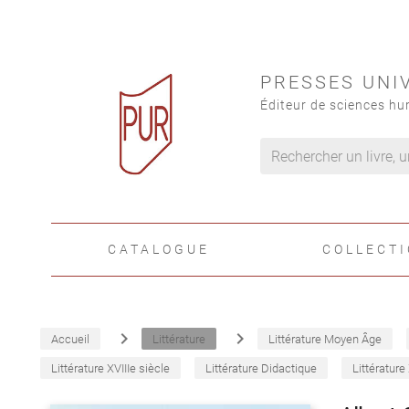
PRESSES UNI
Éditeur de sciences hu
CATALOGUE
COLLECT
navigate_next
navigate_next
Accueil
Littérature
Littérature Moyen Âge
Littérature XVIIIe siècle
Littérature Didactique
Littérature