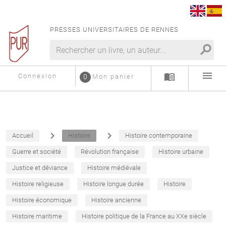
PRESSES UNIVERSITAIRES DE RENNES
search
menu
menu_book
Connexion
0
Mon panier
navigate_next
navigate_next
Accueil
Histoire
Histoire contemporaine
Guerre et société
Révolution française
Histoire urbaine
Justice et déviance
Histoire médiévale
Histoire religieuse
Histoire longue durée
Histoire
Histoire économique
Histoire ancienne
Histoire maritime
Histoire politique de la France au XXe siècle