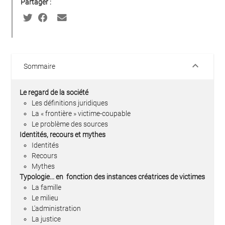
Partager :
keyboard_arrow_down
Sommaire
Le regard de la société
Les définitions juridiques
La « frontière » victime-coupable
Le problème des sources
Identités, recours et mythes
Identités
Recours
Mythes
Typologie... en fonction des instances créatrices de victimes
La famille
Le milieu
L'administration
La justice