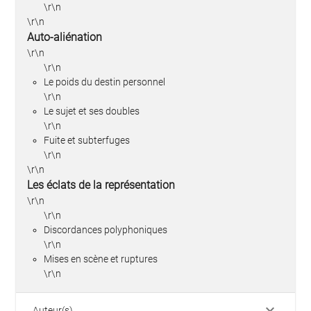
\r\n
\r\n
Auto-aliénation
\r\n
\r\n
Le poids du destin personnel
\r\n
Le sujet et ses doubles
\r\n
Fuite et subterfuges
\r\n
\r\n
Les éclats de la représentation
\r\n
\r\n
Discordances polyphoniques
\r\n
Mises en scène et ruptures
\r\n
keyboard_arrow_down
Auteur(s)