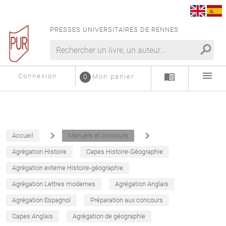
PRESSES UNIVERSITAIRES DE RENNES
search
menu
menu_book
Connexion
0
Mon panier
navigate_next
navigate_next
Accueil
Manuels et concours
Agrégation Histoire
Capes Histoire-Géographie
Agrégation externe Histoire-géographie
Agrégation Lettres modernes
Agrégation Anglais
Agrégation Espagnol
Préparation aux concours
Capes Anglais
Agrégation de géographie