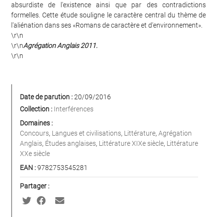
absurdiste de l'existence ainsi que par des contradictions
formelles. Cette étude souligne le caractère central du thème de
l'aliénation dans ses «Romans de caractère et d'environnement».
\r\n
\r\n
Agrégation Anglais 2011.
\r\n
Date de parution :
20/09/2016
Collection :
Interférences
Domaines :
Concours
,
Langues et civilisations
,
Littérature
,
Agrégation
Anglais
,
Études anglaises
,
Littérature XIXe siècle
,
Littérature
XXe siècle
EAN :
9782753545281
Partager :