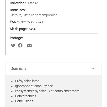
Collection :
Histoire
Domaines :
Histoire
,
Histoire contemporaine
EAN :
9782753502741
Nb de pages :
490
Partager :
keyboard_arrow_down
Sommaire
Présyndicalisme
Ignorance et concurrence
écosystèmes syndicaux et complémentarité
Convergences
Conclusions