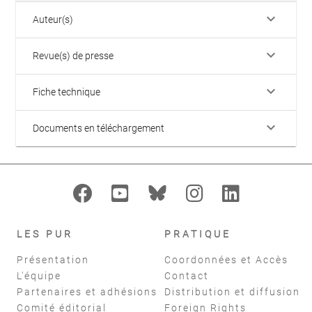
keyboard_arrow_down
Auteur(s)
keyboard_arrow_down
Revue(s) de presse
keyboard_arrow_down
Fiche technique
keyboard_arrow_down
Documents en téléchargement
LES PUR
PRATIQUE
Présentation
Coordonnées et Accès
L'équipe
Contact
Partenaires et adhésions
Distribution et diffusion
Comité éditorial
Foreign Rights