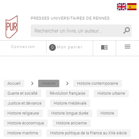
PRESSES UNIVERSITAIRES DE RENNES
search
menu
menu_book
Connexion
0
Mon panier
navigate_next
navigate_next
Accueil
Histoire
Histoire contemporaine
Guerre et société
Révolution française
Histoire urbaine
Justice et déviance
Histoire médiévale
Histoire religieuse
Histoire longue durée
Histoire
Histoire économique
Histoire ancienne
Histoire maritime
Histoire politique de la France au XXe siècle