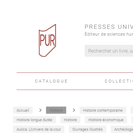
PRESSES UNI
Éditeur de sciences hu
CATALOGUE
COLLECT
navigate_next
navigate_next
Accueil
Histoire
Histoire contemporaine
Histoire longue durée
Histoire
Histoire économique
Aulica. L'Univers de la cour
Ouvrages illustrés
Archéologi