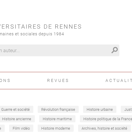
VERSITAIRES DE RENNES
maines et sociales depuis 1984
search
IONS
REVUES
ACTUALI
Guerre et société
Révolution française
Histoire urbaine
Just
Histoire ancienne
Histoire maritime
Histoire politique de la Franc
e
Film vidéo
Histoire moderne
Archives, histoire et société