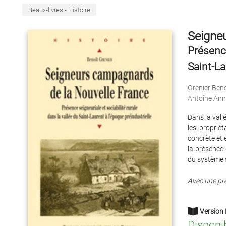
Beaux-livres - Histoire
Seigne
Présence
Saint-La
Grenier Beno
Antoine Ann
Dans la vall
les propriét
concrète et 
la présence 
du système s
Avec une pré
Version 
Disponi