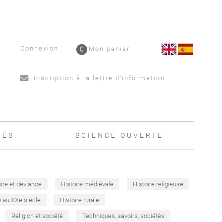
Connexion
0
Mon panier
Inscription à la lettre d'information
TÉS
SCIENCE OUVERTE
ice et déviance
Histoire médiévale
Histoire religieuse
e au XXe siècle
Histoire rurale
Religion et société
Techniques, savoirs, sociétés