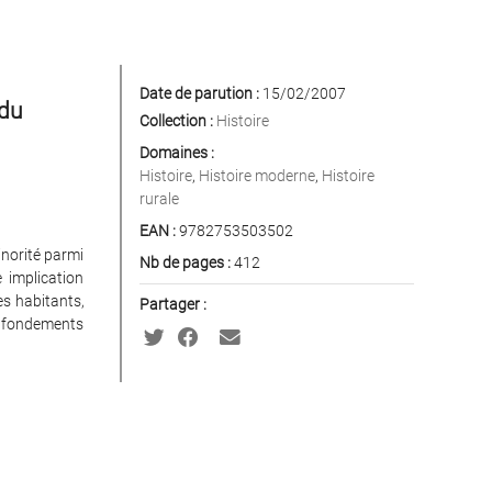
Date de parution :
15/02/2007
 du
Collection :
Histoire
Domaines :
Histoire
,
Histoire moderne
,
Histoire
rurale
EAN :
9782753503502
inorité parmi
Nb de pages :
412
e implication
es habitants,
Partager :
ux fondements