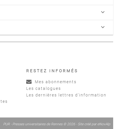
keyboard_arrow_down
keyboard_arrow_down
RESTEZ INFORMÉS
Mes abonnements
Les catalogues
Les dernières lettres d'information
ntes
PUR - Presses universitaires de Rennes © 2026 - Site créé par
eNovAlp