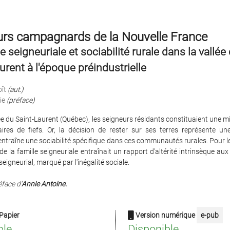
urs campagnards de la Nouvelle France
 seigneuriale et sociabilité rurale dans la vallée
urent à l'époque préindustrielle
ît
(aut.)
ie
(préface)
ée du Saint-Laurent (Québec), les seigneurs résidants constituaient une m
aires de fiefs. Or, la décision de rester sur ses terres représente un
entraîne une sociabilité spécifique dans ces communautés rurales. Pour l
de la famille seigneuriale entraînait un rapport d'altérité intrinsèque a
eigneurial, marqué par l'inégalité sociale.
face d'
Annie Antoine.
Papier
Version numérique
e-pub
ble
Disponible