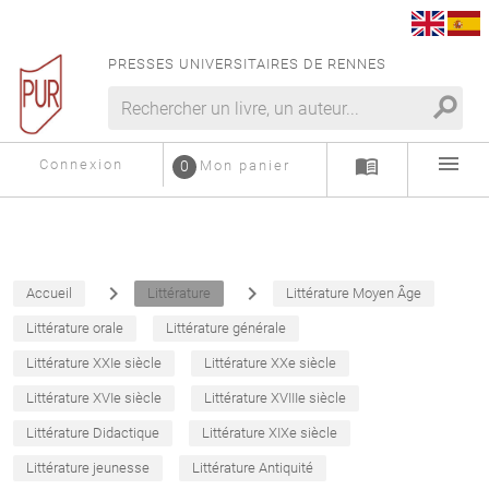
PRESSES UNIVERSITAIRES DE RENNES
search
menu
menu_book
Connexion
0
Mon panier
navigate_next
navigate_next
Accueil
Littérature
Littérature Moyen Âge
Littérature orale
Littérature générale
Littérature XXIe siècle
Littérature XXe siècle
Littérature XVIe siècle
Littérature XVIIIe siècle
Littérature Didactique
Littérature XIXe siècle
Littérature jeunesse
Littérature Antiquité