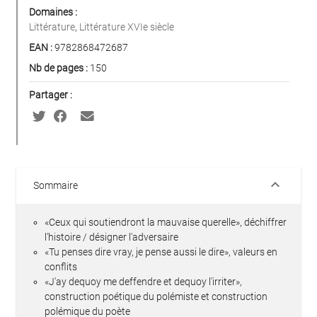
Domaines :
Littérature
,
Littérature XVIe siècle
EAN :
9782868472687
Nb de pages :
150
Partager :
keyboard_arrow_down
Sommaire
«Ceux qui soutiendront la mauvaise querelle», déchiffrer
l'histoire / désigner l'adversaire
«Tu penses dire vray, je pense aussi le dire», valeurs en
conflits
«J'ay dequoy me deffendre et dequoy l'irriter»,
construction poétique du polémiste et construction
polémique du poète