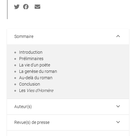
keyboard_arrow_down
Sommaire
Introduction
Préliminaires
La vie d'un poète
La genèse du roman
Au-delà du roman
Conclusion
Les
Vies d'Homère
keyboard_arrow_down
Auteur(s)
keyboard_arrow_down
Revue(s) de presse