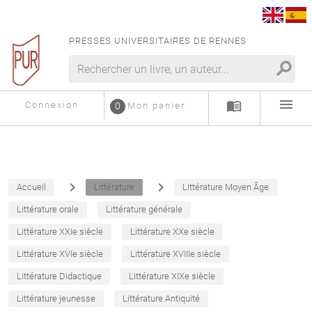
PRESSES UNIVERSITAIRES DE RENNES
search
menu
menu_book
Connexion
0
Mon panier
navigate_next
navigate_next
Accueil
Littérature
Littérature Moyen Âge
Littérature orale
Littérature générale
Littérature XXIe siècle
Littérature XXe siècle
Littérature XVIe siècle
Littérature XVIIIe siècle
Littérature Didactique
Littérature XIXe siècle
Littérature jeunesse
Littérature Antiquité