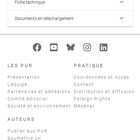
keyboard_arrow_down
Fiche technique
keyboard_arrow_down
Documents en téléchargement
LES PUR
PRATIQUE
Présentation
Coordonnées et Accès
L'équipe
Contact
Partenaires et adhésions
Distribution et diffusion
Comité éditorial
Foreign Rights
Société et environnement
Mécénat
AUTEURS
Publier aux PUR
Soumettre un