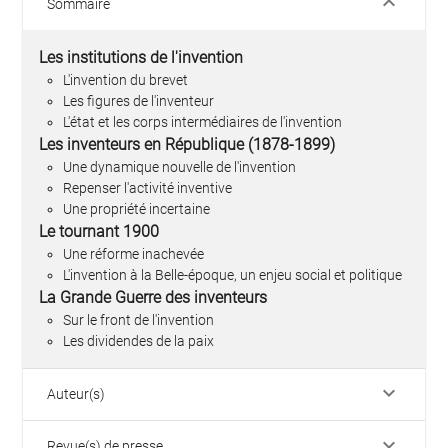
keyboard_arrow_down
Sommaire
Les institutions de l'invention
L'invention du brevet
Les figures de l'inventeur
L'état et les corps intermédiaires de l'invention
Les inventeurs en République (1878-1899)
Une dynamique nouvelle de l'invention
Repenser l'activité inventive
Une propriété incertaine
Le tournant 1900
Une réforme inachevée
L'invention à la Belle-époque, un enjeu social et politique
La Grande Guerre des inventeurs
Sur le front de l'invention
Les dividendes de la paix
keyboard_arrow_down
Auteur(s)
keyboard_arrow_down
Revue(s) de presse