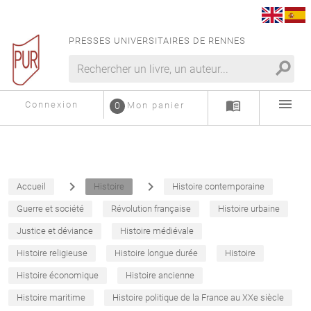
PRESSES UNIVERSITAIRES DE RENNES
search
menu
menu_book
Connexion
0
Mon panier
navigate_next
navigate_next
Accueil
Histoire
Histoire contemporaine
Guerre et société
Révolution française
Histoire urbaine
Justice et déviance
Histoire médiévale
Histoire religieuse
Histoire longue durée
Histoire
Histoire économique
Histoire ancienne
Histoire maritime
Histoire politique de la France au XXe siècle