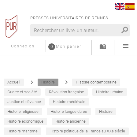
PRESSES UNIVERSITAIRES DE RENNES
search
menu
menu_book
Connexion
0
Mon panier
navigate_next
navigate_next
Accueil
Histoire
Histoire contemporaine
Guerre et société
Révolution française
Histoire urbaine
Justice et déviance
Histoire médiévale
Histoire religieuse
Histoire longue durée
Histoire
Histoire économique
Histoire ancienne
Histoire maritime
Histoire politique de la France au XXe siècle