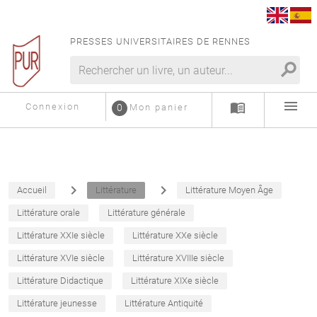
PRESSES UNIVERSITAIRES DE RENNES
search
menu
menu_book
Connexion
0
Mon panier
navigate_next
navigate_next
Accueil
Littérature
Littérature Moyen Âge
Littérature orale
Littérature générale
Littérature XXIe siècle
Littérature XXe siècle
Littérature XVIe siècle
Littérature XVIIIe siècle
Littérature Didactique
Littérature XIXe siècle
Littérature jeunesse
Littérature Antiquité