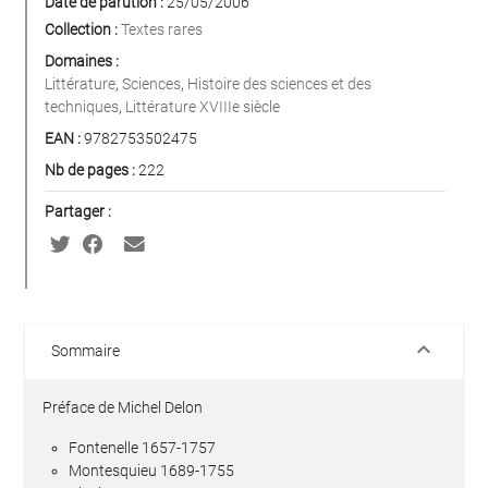
Date de parution :
25/05/2006
Collection :
Textes rares
Domaines :
Littérature
,
Sciences
,
Histoire des sciences et des
techniques
,
Littérature XVIIIe siècle
EAN :
9782753502475
Nb de pages :
222
Partager :
keyboard_arrow_down
Sommaire
Préface de Michel Delon
Fontenelle 1657-1757
Montesquieu 1689-1755