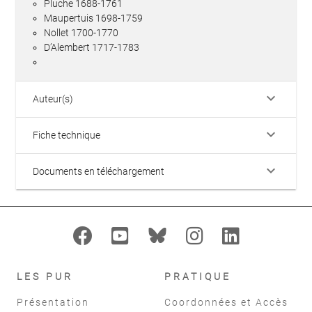
Pluche 1688-1761
Maupertuis 1698-1759
Nollet 1700-1770
D’Alembert 1717-1783
keyboard_arrow_down
Auteur(s)
keyboard_arrow_down
Fiche technique
keyboard_arrow_down
Documents en téléchargement
LES PUR
PRATIQUE
Présentation
Coordonnées et Accès