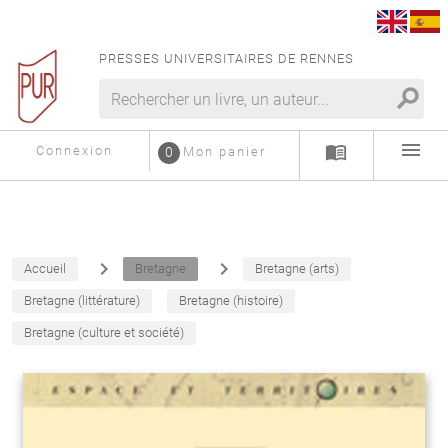
PRESSES UNIVERSITAIRES DE RENNES
search
menu
menu_book
Connexion
0
Mon panier
navigate_next
navigate_next
Accueil
Bretagne
Bretagne (arts)
Bretagne (littérature)
Bretagne (histoire)
Bretagne (culture et société)