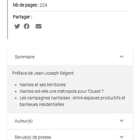
Nb de pages :
224
Partager :
keyboard_arrow_down
Sommaire
Préface de Jean-Joseph Régent
Nantes et ses territoires
Nantes est-elle une métropole pour l'Ouest ?
Les campagnes nantaises : entre espaces productifs et
banlieues résidentielles
keyboard_arrow_down
Auteur(s)
keyboard_arrow_down
Revue(s) de presse