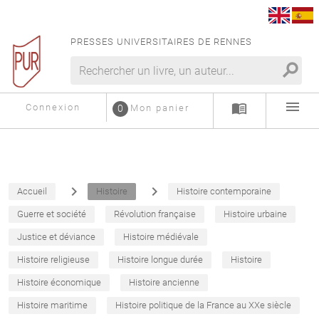
PRESSES UNIVERSITAIRES DE RENNES
search
menu
menu_book
Connexion
0
Mon panier
navigate_next
navigate_next
Accueil
Histoire
Histoire contemporaine
Guerre et société
Révolution française
Histoire urbaine
Justice et déviance
Histoire médiévale
Histoire religieuse
Histoire longue durée
Histoire
Histoire économique
Histoire ancienne
Histoire maritime
Histoire politique de la France au XXe siècle