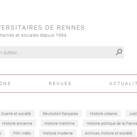
VERSITAIRES DE RENNES
maines et sociales depuis 1984
search
IONS
REVUES
ACTUALI
Guerre et société
Révolution française
Histoire urbaine
Just
Histoire ancienne
Histoire maritime
Histoire politique de la Franc
e
Film vidéo
Histoire moderne
Archives, histoire et société