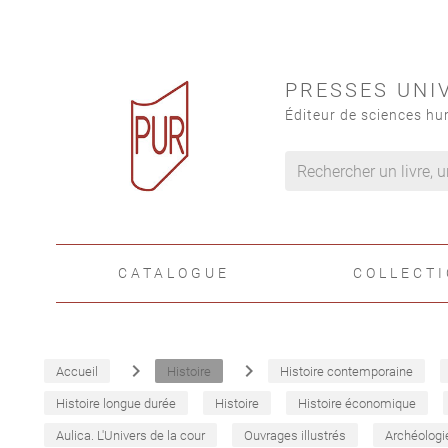
PRESSES UNI
Éditeur de sciences hu
CATALOGUE
COLLECT
navigate_next
navigate_next
Accueil
Histoire
Histoire contemporaine
Histoire longue durée
Histoire
Histoire économique
Aulica. L'Univers de la cour
Ouvrages illustrés
Archéologi