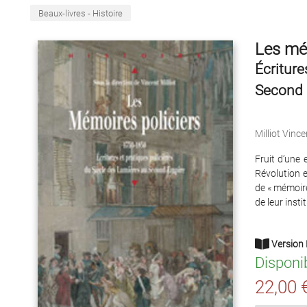
Beaux-livres - Histoire
Les mém
Écriture
Second 
Milliot Vince
Fruit d’une 
Révolution e
de « mémoire
de leur inst
Version 
Disponi
22,00 