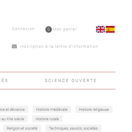
Connexion
0
Mon panier
Inscription à la lettre d'information
TÉS
SCIENCE OUVERTE
ice et déviance
Histoire médiévale
Histoire religieuse
e au XXe siècle
Histoire rurale
Religion et société
Techniques, savoirs, sociétés