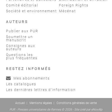
Comité éditorial
Foreign Rights
Société et environnement
Mécénat
AUTEURS
Publier aux PUR
Soumettre un
manuscrit
Consignes aux
auteurs
Questions les
plus fréquentes
RESTEZ INFORMÉS
Mes abonnements
Les catalogues
Les dernières lettres d'information
Accueil
|
Mentions légales
|
Conditions générales de vente
PUR - Presses universitaires de Rennes © 2026 - Site créé par
eNovAlp