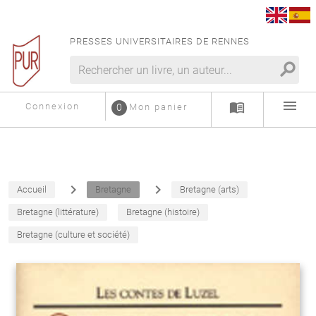
PRESSES UNIVERSITAIRES DE RENNES
search
menu
menu_book
Connexion
0
Mon panier
navigate_next
navigate_next
Accueil
Bretagne
Bretagne (arts)
Bretagne (littérature)
Bretagne (histoire)
Bretagne (culture et société)