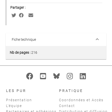
Partager :
keyboard_arrow_down
Fiche technique
Nb de pages :
216
LES PUR
PRATIQUE
Présentation
Coordonnées et Accès
L'équipe
Contact
Partenaires et adhésions
Distribution et diffusion