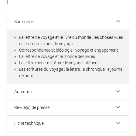
keyboard_arrow_down
Sommaire
La lettre de voyage et le livre du monde : les choses vues
et les impressions de voyage
Correspondance et idéologie : voyage et engagement
La lettre de voyage et le monde des livres
La lettre miroir de l'âme : le voyage intérieur
Les écritures du voyage : la lettre, la chronique, le journal
de bord
keyboard_arrow_down
Auteur(s)
keyboard_arrow_down
Revue(s) de presse
keyboard_arrow_down
Fiche technique