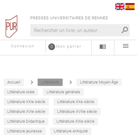
PRESSES UNIVERSITAIRES DE RENNES
search
menu
menu_book
Connexion
0
Mon panier
navigate_next
navigate_next
Accueil
Littérature
Littérature Moyen Âge
Littérature orale
Littérature générale
Littérature XXIe siècle
Littérature XXe siècle
Littérature XVIe siècle
Littérature XVIIIe siècle
Littérature Didactique
Littérature XIXe siècle
Littérature jeunesse
Littérature Antiquité