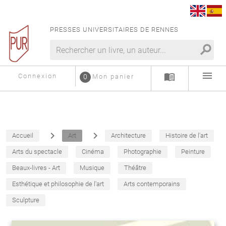
PRESSES UNIVERSITAIRES DE RENNES
search
menu
menu_book
Connexion
0
Mon panier
navigate_next
navigate_next
Accueil
Art
Architecture
Histoire de l'art
Arts du spectacle
Cinéma
Photographie
Peinture
Beaux-livres - Art
Musique
Théâtre
Esthétique et philosophie de l'art
Arts contemporains
Sculpture