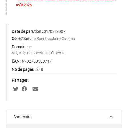
août 2026.
Date de parution :
01/03/2007
Collection :
Le Spectaculaire-Cinéma
Domaines :
Art
,
Arts du spectacle
,
Cinéma
EAN :
9782753503717
Nb de pages :
248
Partager :
keyboard_arrow_down
Sommaire