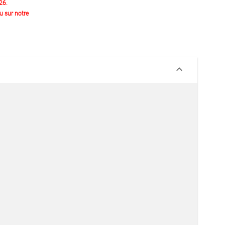
26.
 sur notre
keyboard_arrow_down