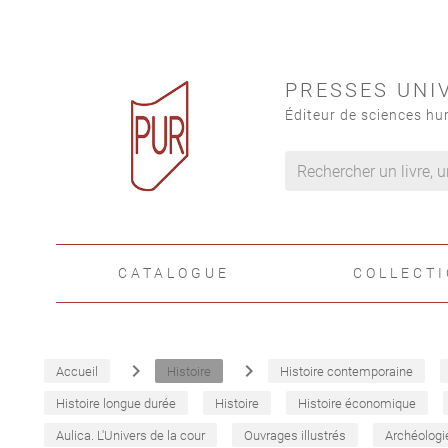
PRESSES UNI
Éditeur de sciences hu
CATALOGUE
COLLECT
navigate_next
navigate_next
Accueil
Histoire
Histoire contemporaine
Histoire longue durée
Histoire
Histoire économique
Aulica. L'Univers de la cour
Ouvrages illustrés
Archéologi