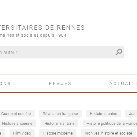
VERSITAIRES DE RENNES
maines et sociales depuis 1984
search
IONS
REVUES
ACTUALI
Guerre et société
Révolution française
Histoire urbaine
Just
Histoire ancienne
Histoire maritime
Histoire politique de la Franc
e
Film vidéo
Histoire moderne
Archives, histoire et société