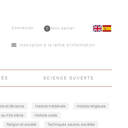
Connexion
0
Mon panier
Inscription à la lettre d'information
TÉS
SCIENCE OUVERTE
ice et déviance
Histoire médiévale
Histoire religieuse
e au XXe siècle
Histoire rurale
Religion et société
Techniques, savoirs, sociétés