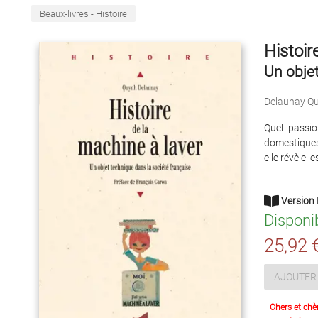
Beaux-livres - Histoire
Histoir
Un objet
Delaunay Q
Quel passio
domestiques 
elle révèle 
Version 
Disponi
25,92 
AJOUTER 
Chers et chè