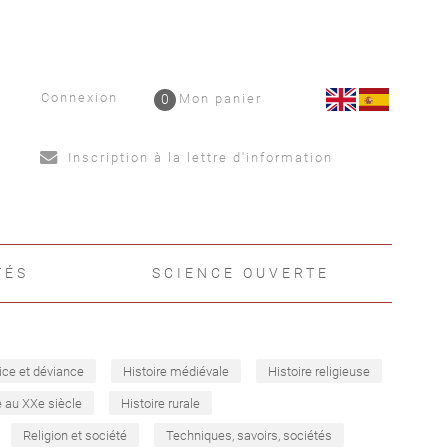
Connexion
0
Mon panier
Inscription à la lettre d'information
TÉS
SCIENCE OUVERTE
ice et déviance
Histoire médiévale
Histoire religieuse
e au XXe siècle
Histoire rurale
Religion et société
Techniques, savoirs, sociétés