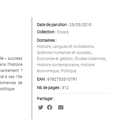
Date de parution :
25/03/2010
Collection :
Essais
Domaines :
Histoire
,
Langues et civilisations
,
Sciences humaines et sociales.
,
lle « success
Économie et gestion
,
Études indiennes
,
s l’histoire
Histoire contemporaine
,
Histoire
chantement ?
économique
,
Politique
ipé à ces 19e
EAN :
9782753510791
domaines de
Nb de pages :
312
politique.
Partager :