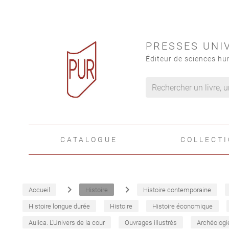
PRESSES UNI
Éditeur de sciences hu
CATALOGUE
COLLECT
navigate_next
navigate_next
Accueil
Histoire
Histoire contemporaine
Histoire longue durée
Histoire
Histoire économique
Aulica. L'Univers de la cour
Ouvrages illustrés
Archéologi