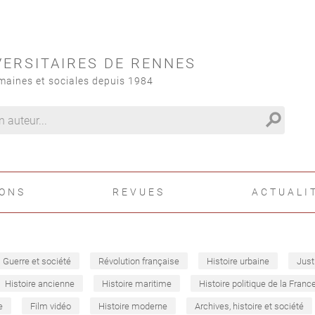
VERSITAIRES DE RENNES
maines et sociales depuis 1984
search
IONS
REVUES
ACTUALI
Guerre et société
Révolution française
Histoire urbaine
Just
Histoire ancienne
Histoire maritime
Histoire politique de la Franc
e
Film vidéo
Histoire moderne
Archives, histoire et société