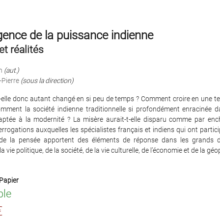
ence de la puissance indienne
t réalités
n
(aut.)
-Pierre
(sous la direction)
t-elle donc autant changé en si peu de temps ? Comment croire en une te
omment la société indienne traditionnelle si profondément enracinée dan
adaptée à la modernité ? La misère aurait-t-elle disparu comme par en
errogations auxquelles les spécialistes français et indiens qui ont partic
 de la pensée apportent des éléments de réponse dans les grands 
 la vie politique, de la société, de la vie culturelle, de l’économie et de la géo
Papier
ble
€