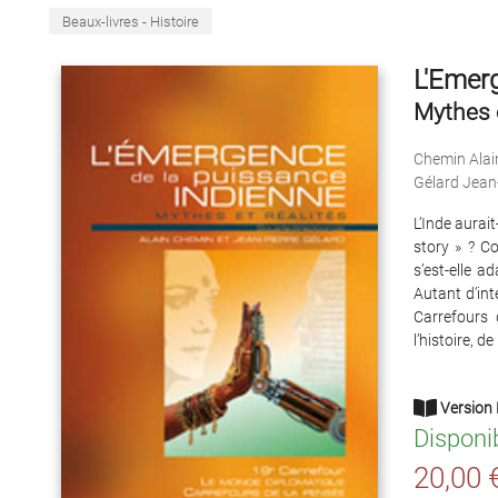
Beaux-livres - Histoire
L'Emerg
Mythes e
Chemin Alai
Gélard Jean
L’Inde aurai
story » ? C
s’est-elle 
Autant d’int
Carrefours
l’histoire, de
Version 
Disponi
20,00 