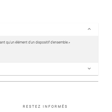
keyboard_arrow_down
tant qu'un élément d'un dispositif d'ensemble.»
keyboard_arrow_down
RESTEZ INFORMÉS