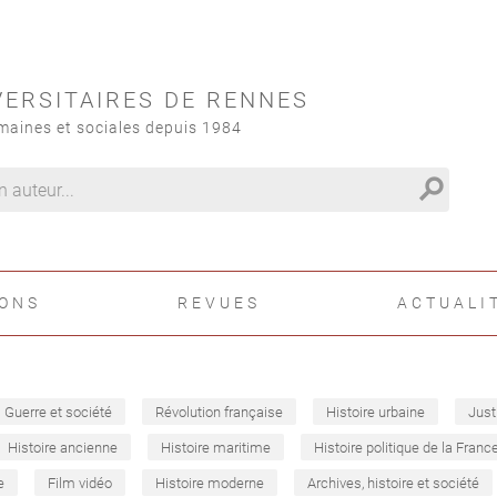
VERSITAIRES DE RENNES
maines et sociales depuis 1984
search
IONS
REVUES
ACTUALI
Guerre et société
Révolution française
Histoire urbaine
Just
Histoire ancienne
Histoire maritime
Histoire politique de la Franc
e
Film vidéo
Histoire moderne
Archives, histoire et société