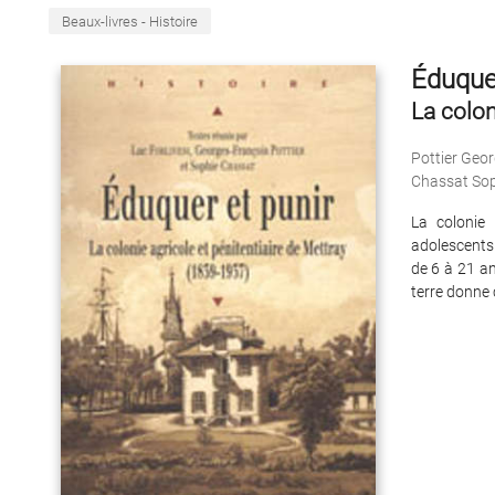
Beaux-livres - Histoire
Éduquer
La colon
Pottier Geo
Chassat Sop
La colonie 
adolescents.
de 6 à 21 an
terre donne 