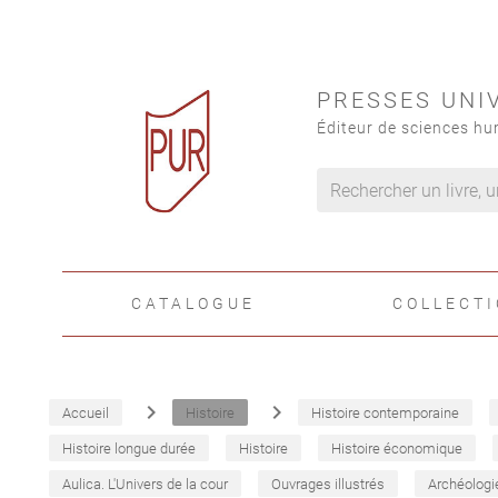
PRESSES UNI
Éditeur de sciences hu
CATALOGUE
COLLECT
navigate_next
navigate_next
Accueil
Histoire
Histoire contemporaine
Histoire longue durée
Histoire
Histoire économique
Aulica. L'Univers de la cour
Ouvrages illustrés
Archéologi