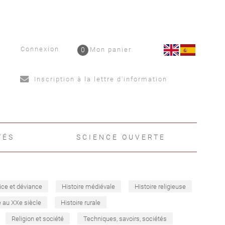
Connexion
0
Mon panier
Inscription à la lettre d'information
TÉS
SCIENCE OUVERTE
ice et déviance
Histoire médiévale
Histoire religieuse
e au XXe siècle
Histoire rurale
Religion et société
Techniques, savoirs, sociétés