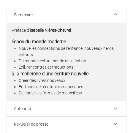
keyboard_arrow_down
Sommaire
Préface d'
Isabelle Nières-Chevrel
échos du monde moderne
Nouvelles conceptions de l'enfance, nouveaux héros
enfants
Du monde réel au monde de la fiction
Exil, rencontres et traductions
à la recherche d'une écriture nouvelle
Créer des livres nouveaux
Fortunes de l'écriture romanesques
De nouvelles formes de merveilleux
keyboard_arrow_down
Auteur(s)
keyboard_arrow_down
Revue(s) de presse