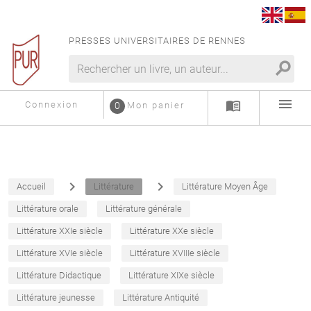
PRESSES UNIVERSITAIRES DE RENNES
search
menu
menu_book
Connexion
0
Mon panier
navigate_next
navigate_next
Accueil
Littérature
Littérature Moyen Âge
Littérature orale
Littérature générale
Littérature XXIe siècle
Littérature XXe siècle
Littérature XVIe siècle
Littérature XVIIIe siècle
Littérature Didactique
Littérature XIXe siècle
Littérature jeunesse
Littérature Antiquité